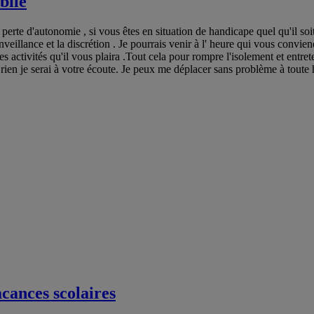
bile
 perte d'autonomie , si vous êtes en situation de handicape quel qu'il so
veillance et la discrétion . Je pourrais venir à l' heure qui vous conviend
tres activités qu'il vous plaira .Tout cela pour rompre l'isolement et entr
 rien je serai à votre écoute. Je peux me déplacer sans problème à toute h
acances scolaires