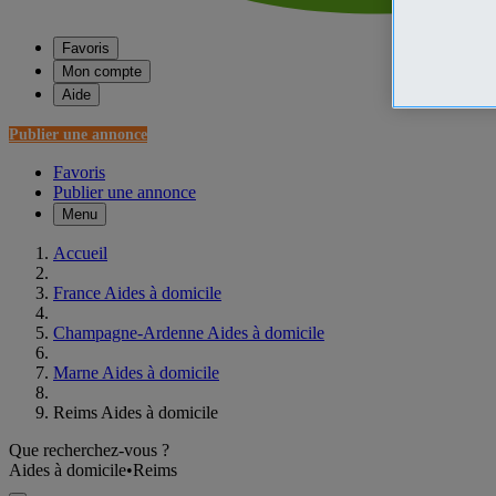
Favoris
Mon compte
Aide
Publier une annonce
Favoris
Publier une annonce
Menu
Accueil
France Aides à domicile
Champagne-Ardenne Aides à domicile
Marne Aides à domicile
Reims Aides à domicile
Que recherchez-vous ?
Aides à domicile
•
Reims