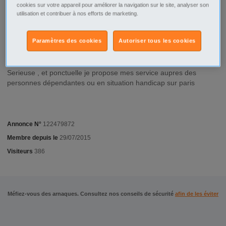
Les Lilas - 93260
cookies sur votre appareil pour améliorer la navigation sur le site, analyser son
utilisation et contribuer à nos efforts de marketing.
Type d'annonce
Particulier Recherche
Paramètres des cookies
Autoriser tous les cookies
Description
Serieuse , et ponctuelle je propose mes service aupres des
personnes dépendantes ou en situation handicap sur paris
Annonce N°
122479872
Membre depuis le
29/07/2015
Visiteurs
386
Méfiez-vous des arnaques. Consultez nos conseils de sécurité
afin de les éviter