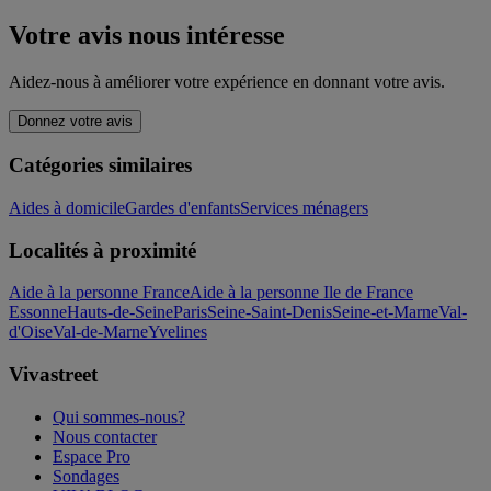
Votre avis nous intéresse
Aidez-nous à améliorer votre expérience en donnant votre avis.
Donnez votre avis
Catégories similaires
Aides à domicile
Gardes d'enfants
Services ménagers
Localités à proximité
Aide à la personne France
Aide à la personne Ile de France
Essonne
Hauts-de-Seine
Paris
Seine-Saint-Denis
Seine-et-Marne
Val-
d'Oise
Val-de-Marne
Yvelines
Vivastreet
Qui sommes-nous?
Nous contacter
Espace Pro
Sondages