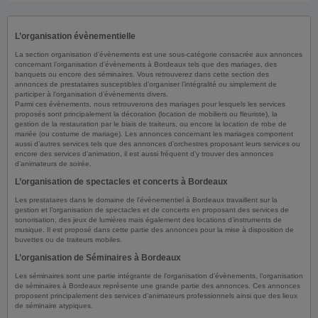
L’organisation évènementielle
La section organisation d’évènements est une sous-catégorie consacrée aux annonces
concernant l’organisation d’évènements à Bordeaux tels que des mariages, des
banquets ou encore des séminaires. Vous retrouverez dans cette section des
annonces de prestataires susceptibles d’organiser l’intégralité ou simplement de
participer à l’organisation d’évènements divers.
Parmi ces évènements, nous retrouverons des mariages pour lesquels les services
proposés sont principalement la décoration (location de mobiliers ou fleuriste), la
gestion de la restauration par le biais de traiteurs, ou encore la location de robe de
mariée (ou costume de mariage). Les annonces concernant les mariages comportent
aussi d’autres services tels que des annonces d’orchestres proposant leurs services ou
encore des services d’animation, il est aussi fréquent d’y trouver des annonces
d’animateurs de soirée.
L’organisation de spectacles et concerts à Bordeaux
Les prestataires dans le domaine de l’évènementiel à Bordeaux travaillent sur la
gestion et l’organisation de spectacles et de concerts en proposant des services de
sonorisation, des jeux de lumières mais également des locations d’instruments de
musique. Il est proposé dans cette partie des annonces pour la mise à disposition de
buvettes ou de traiteurs mobiles.
L’organisation de Séminaires à Bordeaux
Les séminaires sont une partie intégrante de l’organisation d’évènements, l’organisation
de séminaires à Bordeaux représente une grande partie des annonces. Ces annonces
proposent principalement des services d’animateurs professionnels ainsi que des lieux
de séminaire atypiques.