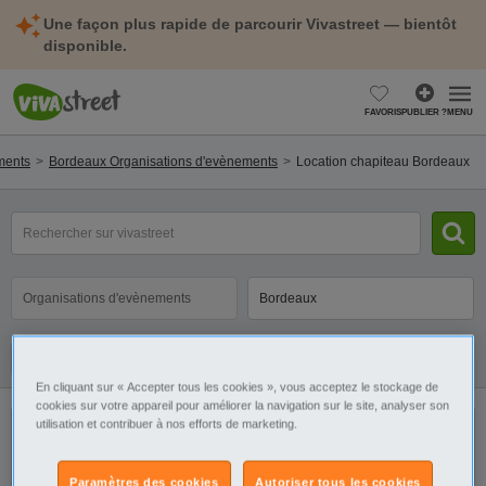
Une façon plus rapide de parcourir Vivastreet — bientôt
disponible.
FAVORIS
PUBLIER ?
MENU
ments
Bordeaux Organisations d'evènements
Location chapiteau Bordeaux
mot(s)
clé(s)
Catégorie
Sélectionnez la localisation
Galerie
Alerte
En cliquant sur « Accepter tous les cookies », vous acceptez le stockage de
cookies sur votre appareil pour améliorer la navigation sur le site, analyser son
utilisation et contribuer à nos efforts de marketing.
Il n'y a pas de résultats. Élargissez votre
recherche pour retrouver toutes nos
Paramètres des cookies
Autoriser tous les cookies