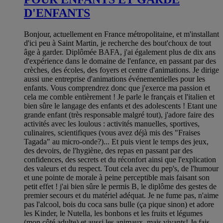
D'ENFANTS
Bonjour, actuellement en France métropolitaine, et m'installant
d'ici peu à Saint Martin, je recherche des bout'choux de tout
âge à garder. Diplômée BAFA, j'ai également plus de dix ans
d'expérience dans le domaine de l'enfance, en passant par des
crèches, des écoles, des foyers et centre d'animations. Je dirige
aussi une entreprise d'animations événementielles pour les
enfants. Vous comprendrez donc que j'exerce ma passion et
cela me comble entièrement ! Je parle le français et l'italien et
bien sûre le langage des enfants et des adolescents ! Etant une
grande enfant (très responsable malgré tout), j'adore faire des
activités avec les loulous : activités manuelles, sportives,
culinaires, scientifiques (vous avez déjà mis des "Fraises
Tagada" au micro-onde?)... Et puis vient le temps des jeux,
des devoirs, de l'hygiène, des repas en passant par des
confidences, des secrets et du réconfort ainsi que l'explication
des valeurs et du respect. Tout cela avec du pep's, de l'humour
et une pointe de morale à peine perceptible mais faisant son
petit effet ! j'ai bien sûre le permis B, le diplôme des gestes de
premier secours et du matériel adéquat. Je ne fume pas, n'aime
pas l'alcool, bois du coca sans bulle (ça pique sinon) et adore
les Kinder, le Nutella, les bonbons et les fruits et légumes
(mon côté adulte) et aussi les animaux, mais vivants! Je fais