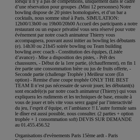
lorsqu’il n’y a pas de compétitions, uniquement dans le cadre
d’une réservation pour groupes .(Mini 12 personnes) Notre
bowling dispose de 20 pistes homologuées, et d’un bar a
cocktails, nous somme situé à Paris. SIMULATION:
12h00/13h00 ou 19h00/20h00 Accueil des participants a notre
restaurant ou un espace privatisé vous sera réservé pour votre
événement par notre coach animateur Thierry vous
accompagnera, pouvant aussi initier au bowling les débutants
(e). 14h30 ou 21h45 soirée bowling ou Team building
bowling avec coach - Constitution des équipes, (Listée
d’avance) - Mise a disposition des pistes, - Prêt des
chaussures, - Début de la 1ere partie, (échauffement), en fin 1
ère partie une consommation bière ou jus de fruits offerte, -
Seconde partie (challenge Trophée ) Meilleur score (En
option) - Remise d'une coupe trophée ONLY THE BEST
TEAM Il n’est pas nécessaire de savoir jouer, les débutant(s)
sont encadré(e)s par notre coach animateur (Thierry) qui vous
expliquera les rudiments et les techniques de base, ensuite à
vous de jouer et très vite vous serez gagné par l’interactivité
du jeu, l’esprit d’équipe, et l’ambiance !! L’autre formule sans
le dîner est aussi possible, nous consulter. (2 parties + option
trophée + 1 consommation soft) DEVIS SUR DEMANDE
au 01.455.456.52
Organisations d'evènements Paris 15ème ardt - Paris