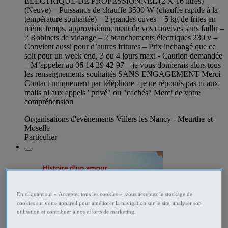
ELECTRIQUE DE PROFESSIONNEL (2 X 16 litres)
(Neuve) – Puissance de chauffe 3500 W (chauffe rapide à la
température souhaitée) – 2 grandes cuves – 5 kg de frites en
même temps, approvisionnement de vos convives sans faillir –
2 Robinets de vidange – 2 branchements électriques 230 v –
Convient aussi pour d’autres fritures – Prix inchangé que ce
soit pour un week end, 3 ou 4 jours maxi - Caution demandée
– M’appeler au 06 14 39 42 97 – je vous donnerais alors tous
les renseignements souhaités SANS ENGAGEMENT Merci
Contact uniquement par téléphone - je ne réponds pas ni aux
mails ni aux appels "privé" ou "cachés" Merci de votre
compréhension
Organisations d'evènements Villers les Nancy - Meurthe-et-
Moselle
Particulier
En cliquant sur « Accepter tous les cookies », vous acceptez le stockage de
cookies sur votre appareil pour améliorer la navigation sur le site, analyser son
utilisation et contribuer à nos efforts de marketing.