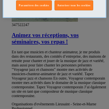
Paramètres des cookies
Autoriser tous les cookies
347522247
Animez vos réceptions, vos
séminaires, vos repas !
En tant que musicien et chanteur animateur, je me produis
dans des restaurants, des comités d’entreprise, des maisons de
retraite pour chanter et jouer de la musique de jazz et variété,
mais aussi pour faire chanter les personnes présentes
"Voyageur jazz et chansons" montre mes activités de
musicien-chanteur-animateur de jazz et variété. Tapez
Voyageur jazz et chansons En outre, Voyageur contemporain
montre mes activités dans le domaine de la musique classique
contemporaine. Tapez Voyageur contemporain J’ai également
un site en tant que compositeur de musique classique
contemporaine.
Organisations d'evènements Lieusaint - Seine-et-Marne
Professionnel