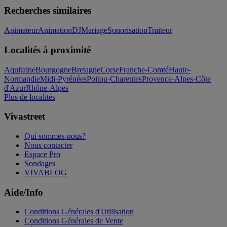
Recherches similaires
Animateur
Animation
DJ
Mariage
Sonorisation
Traiteur
Localités à proximité
Aquitaine
Bourgogne
Bretagne
Corse
Franche-Comté
Haute-
Normandie
Midi-Pyrénées
Poitou-Charentes
Provence-Alpes-Côte
d'Azur
Rhône-Alpes
Plus de localités
Vivastreet
Qui sommes-nous?
Nous contacter
Espace Pro
Sondages
VIVABLOG
Aide/Info
Conditions Générales d'Utilisation
Conditions Générales de Vente