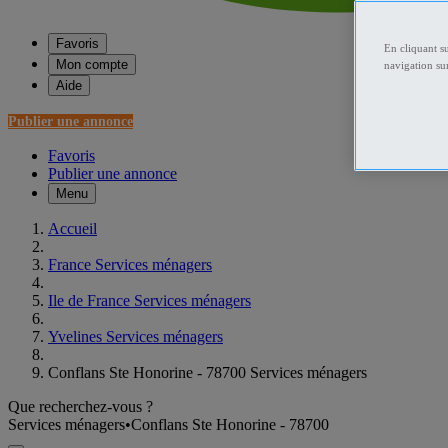
Favoris
En cliquant s
Mon compte
navigation sur
Aide
Publier une annonce
Favoris
Publier une annonce
Menu
Accueil
France Services ménagers
Ile de France Services ménagers
Yvelines Services ménagers
Conflans Ste Honorine - 78700 Services ménagers
Que recherchez-vous ?
Services ménagers
•
Conflans Ste Honorine - 78700