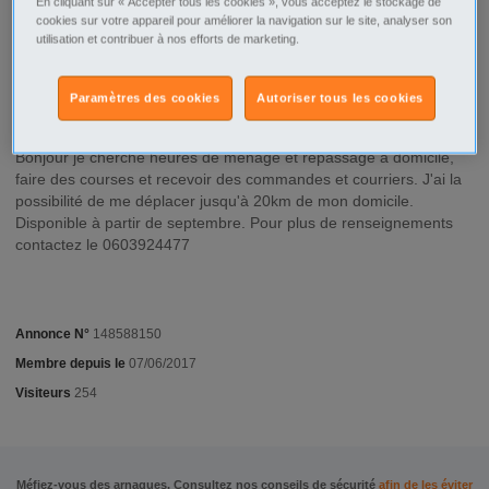
En cliquant sur « Accepter tous les cookies », vous acceptez le stockage de
Coignieres - 78310
cookies sur votre appareil pour améliorer la navigation sur le site, analyser son
utilisation et contribuer à nos efforts de marketing.
Type d'annonce
Particulier Recherche
Paramètres des cookies
Autoriser tous les cookies
Description
Bonjour je cherche heures de ménage et repassage à domicile,
faire des courses et recevoir des commandes et courriers. J'ai la
possibilité de me déplacer jusqu'à 20km de mon domicile.
Disponible à partir de septembre. Pour plus de renseignements
contactez le 0603924477
Annonce N°
148588150
Membre depuis le
07/06/2017
Visiteurs
254
Méfiez-vous des arnaques. Consultez nos conseils de sécurité
afin de les éviter