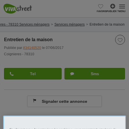
FAVORIS
PUBLIER ?
MENU
eres - 78310 Services ménagers
Services ménagers
Entretien de la maison
Entretien de la maison
Publiée par
#34140520
le 07/06/2017
Coignieres - 78310
Tel
Sms
Signaler cette annonce
Ville/Code postal
Ile de France
Yvelines