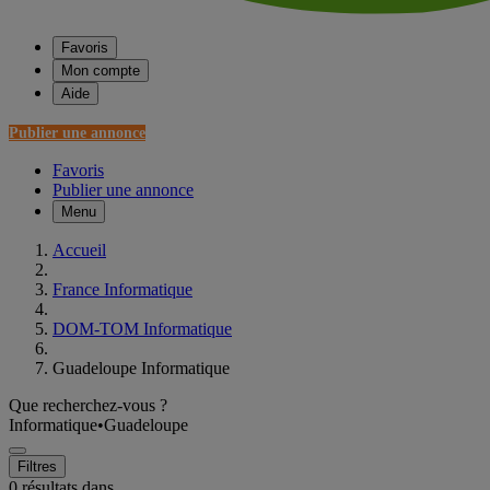
Favoris
Mon compte
Aide
Publier une annonce
Favoris
Publier une annonce
Menu
Accueil
France Informatique
DOM-TOM Informatique
Guadeloupe Informatique
Que recherchez-vous ?
Informatique
•
Guadeloupe
Filtres
0 résultats dans