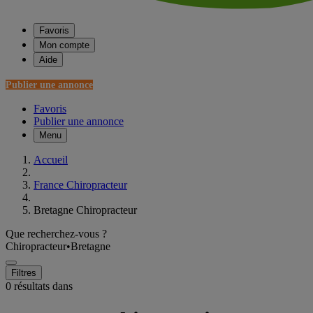
Favoris
Mon compte
Aide
Publier une annonce
Favoris
Publier une annonce
Menu
Accueil
France Chiropracteur
Bretagne Chiropracteur
Que recherchez-vous ?
Chiropracteur
•
Bretagne
Filtres
0 résultats dans