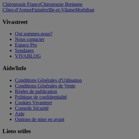
Chiropraxie France
Chiropraxie Bretagne
Côtes-d'Armor
Finistère
Ille-et-Vilaine
Morbihan
Vivastreet
Qui sommes-nous?
Nous contacter
Espace Pro
Sondages
VIVABLOG
Aide/Info
Conditions Générales d'Utilisation
Conditions Générales de Vente
Règles de publication
Politique de confidentialité
Cookies Vivastreet
Conseils Sécurité
Aide
Options de mise en avant
Liens utiles