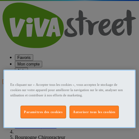
Favoris
Mon compte
Aide
Publier une annonce
En cliquant sur « Accepter tous les cookies », vous acceptez le stockage de
cookies sur votre appareil pour améliorer la navigation sur le site, analyser son
Favoris
utilisation et contribuer à nos efforts de marketing.
Publier une annonce
Menu
Paramètres des cookies
Autoriser tous les cookies
Accueil
France Chiropracteur
Bourgogne Chiropracteur