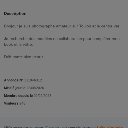
Description
Bonjour je suis photographe amateur sur Toulon et le centre var
Je recherche des modèles en collaboration pour compléter mon
book et le vôtre.
Débutants bien venus
Annonce N°
311946312
Mise à jour le
12/06/2026
Membre depuis le
02/02/2023
Visiteurs
948
Méfiez-vous des arnaques. Consultez nos conseils de sécurité
afin de les éviter