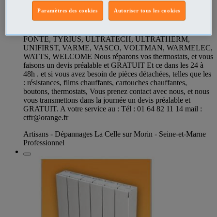
TECHNOFONTE, TERRELEC, THAR,
Paramètres des cookies
Autoriser tous les cookies
THERMOFLASH, THERMOFLUX, THERMOFONTAL,
THERMOFONTE, THOMSON, TINDALO, TIZIANA,
TRADITHERM, TRICONFORT, TRIOTHERM, TURO
FONTE, TYRIUS, ULTRATECH, ULTRATHERM,
UNIFIRST, VARME, VASCO, VOLTMAN, WARMELEC,
WATTS, WELCOME Nous réparons vos thermostats, et vous
faisons un devis préalable et GRATUIT Et ce dans les 24 à
48h . et si vous avez besoin de pièces détachées, telles que les
: résistances, films chauffants, cartouches chauffantes,
boutons, thermostats, Vous prenez contact avec nous, et nous
vous transmettons dans la journée un devis préalable et
GRATUIT. A votre service au : Tél : 01 64 82 11 14 mail :
ctfr@orange.fr
Artisans - Dépannages La Celle sur Morin - Seine-et-Marne
Professionnel