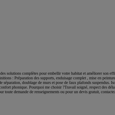
des solutions complètes pour embellir votre habitat et améliorer son effi
initions : Préparation des supports, enduisage complet , mise en peintur
de séparation, doublage de murs et pose de faux plafonds suspendus. Isol
e confort phonique. Pourquoi me choisir ?Travail soigné, respect des déla
 Pour toute demande de renseignements ou pour un devis gratuit, contact