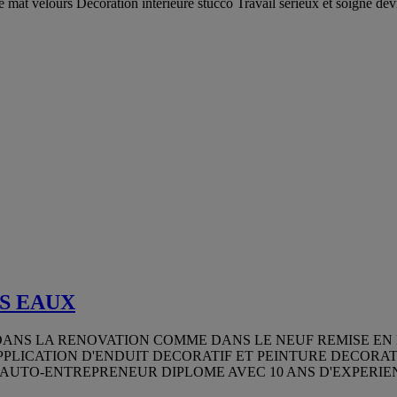
né mat velours Décoration intérieure stucco Travail sérieux et soigné dev
S EAUX
DANS LA RENOVATION COMME DANS LE NEUF REMISE EN 
PPLICATION D'ENDUIT DECORATIF ET PEINTURE DECORATI
UTO-ENTREPRENEUR DIPLOME AVEC 10 ANS D'EXPERIENC