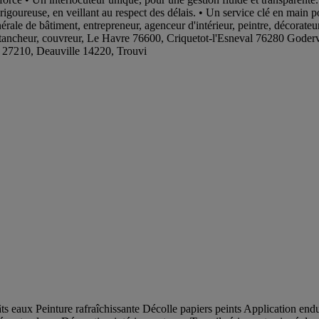
on rigoureuse, en veillant au respect des délais. • Un service clé en main
nérale de bâtiment, entrepreneur, agenceur d'intérieur, peintre, décorateu
n, étancheur, couvreur, Le Havre 76600, Criquetot-l'Esneval 76280 Gode
 27210, Deauville 14220, Trouvi
 eaux Peinture rafraîchissante Décolle papiers peints Application endui