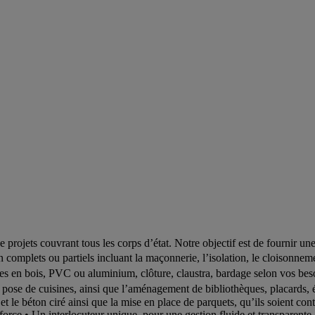
projets couvrant tous les corps d’état. Notre objectif est de fournir un
complets ou partiels incluant la maçonnerie, l’isolation, le cloisonneme
êtres en bois, PVC ou aluminium, clôture, claustra, bardage selon vos b
la pose de cuisines, ainsi que l’aménagement de bibliothèques, placards,
et le béton ciré ainsi que la mise en place de parquets, qu’ils soient 
 force • Un interlocuteur unique, pour une gestion fluide et transparent