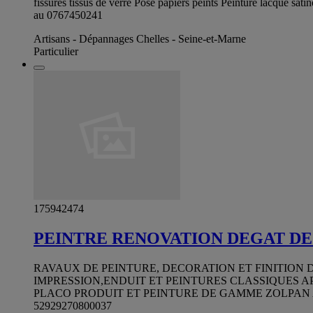
fissures tissus de verre Pose papiers peints Peinture lacque sati
au 0767450241
Artisans - Dépannages Chelles - Seine-et-Marne
Particulier
175942474
PEINTRE RENOVATION DEGAT DE
RAVAUX DE PEINTURE, DECORATION ET FINITION 
IMPRESSION,ENDUIT ET PEINTURES CLASSIQUES A
PLACO PRODUIT ET PEINTURE DE GAMME ZOLPAN A
52929270800037