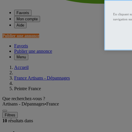
Favoris
En cliquant s
Mon compte
navigation sur
Aide
Publier une annonce
Favoris
Publier une annonce
Menu
Accueil
France Artisans - Dépannages
Peintre France
Que recherchez-vous ?
Artisans - Dépannages
•
France
Filtres
10
résultats dans