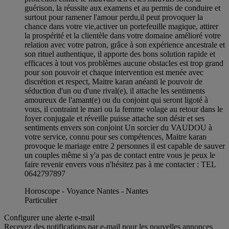
guérison, la réussite aux examens et au permis de conduire et
surtout pour ramener l'amour perdu,il peut provoquer la
chance dans votre vie,activer un portefeuille magique, attirer
la prospérité et la clientèle dans votre domaine amélioré votre
relation avec votre patron, grâce à son expérience ancestrale et
son rituel authentique, il apporte des bons solution rapide et
efficaces à tout vos problèmes aucune obstacles est trop grand
pour son pouvoir et chaque intervention est menée avec
discrétion et respect, Maitre karan anéanti le pouvoir de
séduction d'un ou d'une rival(e), il attache les sentiments
amoureux de l'amant(e) ou du conjoint qui seront ligoté à
vous, il contraint le mari ou la femme volage au retour dans le
foyer conjugale et réveille puisse attache son désir et ses
sentiments envers son conjoint Un sorcier du VAUDOU à
votre service, connu pour ses compétences, Maitre karan
provoque le mariage entre 2 personnes il est capable de sauver
un couples même si y'a pas de contact entre vous je peux le
faire revenir envers vous n'hésitez pas à me contacter : TEL
0642797897
Horoscope - Voyance Nantes - Nantes
Particulier
Configurer une alerte e-mail
Recevez des notifications par e-mail pour les nouvelles annonces