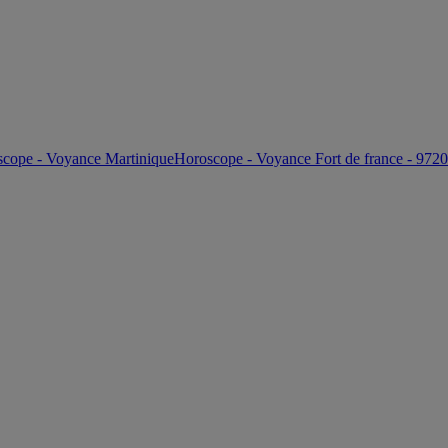
cope - Voyance Martinique
Horoscope - Voyance Fort de france - 972