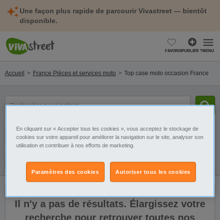
Une façon plus rapide de parcourir Vivastreet — bientôt
disponible.
FAVORIS
PUBLIER ?
MENU
Accueil
France Pièces et services moto
Top case moto occasion France
Rechercher
un
produit...
En cliquant sur « Accepter tous les cookies », vous acceptez le stockage de
Catégorie
Sélectionnez la localisation
cookies sur votre appareil pour améliorer la navigation sur le site, analyser son
utilisation et contribuer à nos efforts de marketing.
Filtres
Galerie
Alerte
Paramètres des cookies
Autoriser tous les cookies
Il n'y a pas de résultats. Élargissez votre
recherche pour retrouver toutes nos