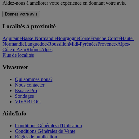
Aidez-nous à améliorer votre expérience en donnant votre avis.
Donnez votre avis
Localités à proximité
Aquitaine
Basse-Normandie
Bourgogne
Corse
Franche-Comté
Haute-
Normandie
Languedoc-Roussillon
Midi-Pyrénées
Provence-Alpes-
Côte d'Azur
Rhône-Alpes
Plus de localités
Vivastreet
Qui sommes-nous?
Nous contacter
Espace Pro
Sondages
VIVABLOG
Aide/Info
Conditions Générales d'Utilisation
Conditions Générales de Vente
Règles de publication