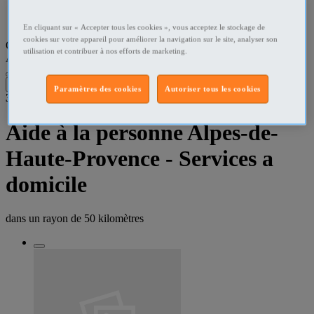
Alpes-de-Haute-Provence Aide à la personne
En cliquant sur « Accepter tous les cookies », vous acceptez le stockage de
cookies sur votre appareil pour améliorer la navigation sur le site, analyser son
Que recherchez-vous ?
utilisation et contribuer à nos efforts de marketing.
Aide à la personne
•
Alpes-de-Haute-Provence
Filtres
Paramètres des cookies
Autoriser tous les cookies
3
résultats dans
Aide à la personne Alpes-de-
Haute-Provence - Services a
domicile
dans un rayon de
50 kilomètres