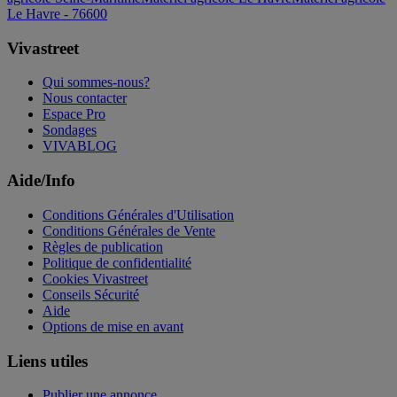
Le Havre - 76600
Vivastreet
Qui sommes-nous?
Nous contacter
Espace Pro
Sondages
VIVABLOG
Aide/Info
Conditions Générales d'Utilisation
Conditions Générales de Vente
Règles de publication
Politique de confidentialité
Cookies Vivastreet
Conseils Sécurité
Aide
Options de mise en avant
Liens utiles
Publier une annonce