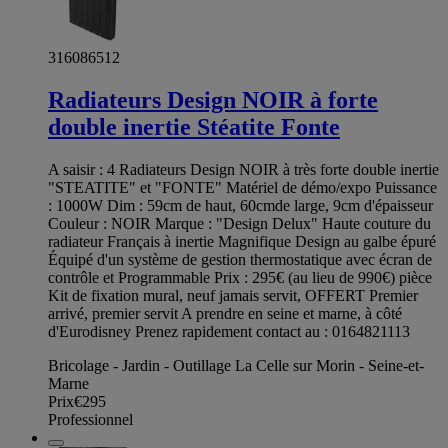
316086512
Radiateurs Design NOIR à forte
double inertie Stéatite Fonte
A saisir : 4 Radiateurs Design NOIR à très forte double inertie
"STEATITE" et "FONTE" Matériel de démo/expo Puissance
: 1000W Dim : 59cm de haut, 60cmde large, 9cm d'épaisseur
Couleur : NOIR Marque : "Design Delux" Haute couture du
radiateur Français à inertie Magnifique Design au galbe épuré
Équipé d'un système de gestion thermostatique avec écran de
contrôle et Programmable Prix : 295€ (au lieu de 990€) pièce
Kit de fixation mural, neuf jamais servit, OFFERT Premier
arrivé, premier servit A prendre en seine et marne, à côté
d'Eurodisney Prenez rapidement contact au : 0164821113
Bricolage - Jardin - Outillage La Celle sur Morin - Seine-et-
Marne
Prix
€295
Professionnel