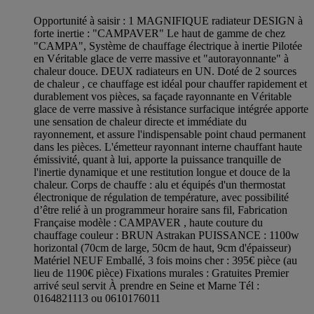
Opportunité à saisir : 1 MAGNIFIQUE radiateur DESIGN à
forte inertie : "CAMPAVER" Le haut de gamme de chez
"CAMPA", Système de chauffage électrique à inertie Pilotée
en Véritable glace de verre massive et "autorayonnante" à
chaleur douce. DEUX radiateurs en UN. Doté de 2 sources
de chaleur , ce chauffage est idéal pour chauffer rapidement et
durablement vos pièces, sa façade rayonnante en Véritable
glace de verre massive à résistance surfacique intégrée apporte
une sensation de chaleur directe et immédiate du
rayonnement, et assure l'indispensable point chaud permanent
dans les pièces. L'émetteur rayonnant interne chauffant haute
émissivité, quant à lui, apporte la puissance tranquille de
l'inertie dynamique et une restitution longue et douce de la
chaleur. Corps de chauffe : alu et équipés d'un thermostat
électronique de régulation de température, avec possibilité
d’être relié à un programmeur horaire sans fil, Fabrication
Française modèle : CAMPAVER , haute couture du
chauffage couleur : BRUN Astrakan PUISSANCE : 1100w
horizontal (70cm de large, 50cm de haut, 9cm d'épaisseur)
Matériel NEUF Emballé, 3 fois moins cher : 395€ pièce (au
lieu de 1190€ pièce) Fixations murales : Gratuites Premier
arrivé seul servit À prendre en Seine et Marne Tél :
0164821113 ou 0610176011