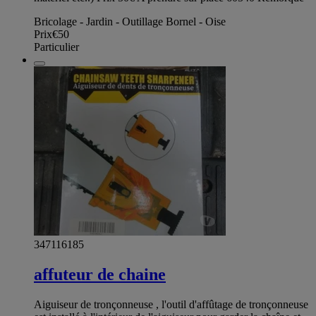
Bricolage - Jardin - Outillage Bornel - Oise
Prix
€50
Particulier
347116185
affuteur de chaine
Aiguiseur de tronçonneuse , l'outil d'affûtage de tronçonneuse