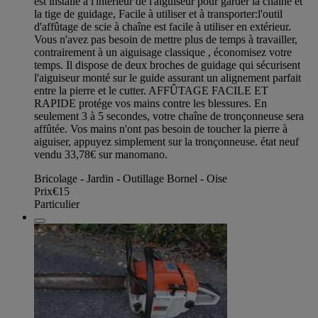
est installé à l'intérieur de l'aiguiseur pour garder la chaîne et
la tige de guidage, Facile à utiliser et à transporter:l'outil
d'affûtage de scie à chaîne est facile à utiliser en extérieur.
Vous n'avez pas besoin de mettre plus de temps à travailler,
contrairement à un aiguisage classique , économisez votre
temps. Il dispose de deux broches de guidage qui sécurisent
l'aiguiseur monté sur le guide assurant un alignement parfait
entre la pierre et le cutter. AFFÛTAGE FACILE ET
RAPIDE protége vos mains contre les blessures. En
seulement 3 à 5 secondes, votre chaîne de tronçonneuse sera
affûtée. Vos mains n'ont pas besoin de toucher la pierre à
aiguiser, appuyez simplement sur la tronçonneuse. état neuf
vendu 33,78€ sur manomano.
Bricolage - Jardin - Outillage Bornel - Oise
Prix
€15
Particulier