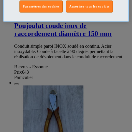
Paramètres des cookies
Autoriser tous les cookies
347773323
Poujoulat coude inox de
raccordement diamètre 150 mm
Conduit simple paroi INOX soudé en continu. Acier
inoxydable. Coude à facette à 90 degrés permettant la
réalisation de dévoiement dans le conduit de raccordement.
Bievres - Essonne
Prix
€43
Particulier