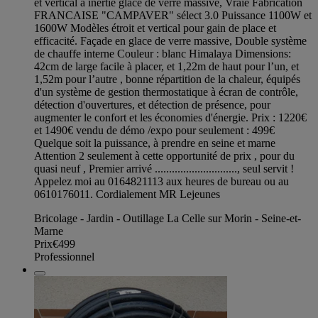
et vertical à inertie glace de verre massive, Vraie Fabrication
FRANCAISE "CAMPAVER" sélect 3.0 Puissance 1100W et
1600W Modèles étroit et vertical pour gain de place et
efficacité. Façade en glace de verre massive, Double système
de chauffe interne Couleur : blanc Himalaya Dimensions:
42cm de large facile à placer, et 1,22m de haut pour l’un, et
1,52m pour l’autre , bonne répartition de la chaleur, équipés
d'un système de gestion thermostatique à écran de contrôle,
détection d'ouvertures, et détection de présence, pour
augmenter le confort et les économies d'énergie. Prix : 1220€
et 1490€ vendu de démo /expo pour seulement : 499€
Quelque soit la puissance, à prendre en seine et marne
Attention 2 seulement à cette opportunité de prix , pour du
quasi neuf , Premier arrivé ............................., seul servit !
Appelez moi au 0164821113 aux heures de bureau ou au
0610176011. Cordialement MR Lejeunes
Bricolage - Jardin - Outillage La Celle sur Morin - Seine-et-
Marne
Prix
€499
Professionnel