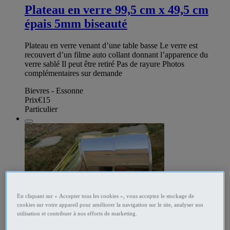
Plateau en verre 99,5 cm x 49,5 cm
épais 5mm biseauté
Plateau en verre venant d’une table basse Le verre est
recouvert d’un filme auto collant donnant l’apparence du
verre sablé Il peut être retiré Pas de rayure Photos
complémentaires sur demande
Bievres - Essonne
Prix
€15
Particulier
En cliquant sur « Accepter tous les cookies », vous acceptez le stockage de
cookies sur votre appareil pour améliorer la navigation sur le site, analyser son
utilisation et contribuer à nos efforts de marketing.