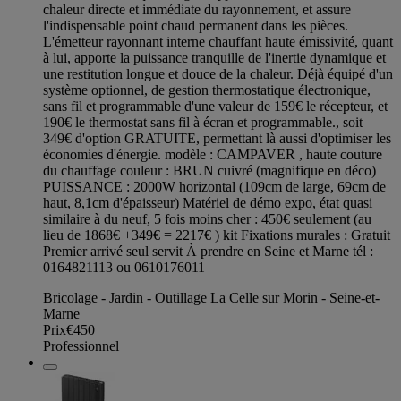
chaleur directe et immédiate du rayonnement, et assure
l'indispensable point chaud permanent dans les pièces.
L'émetteur rayonnant interne chauffant haute émissivité, quant
à lui, apporte la puissance tranquille de l'inertie dynamique et
une restitution longue et douce de la chaleur. Déjà équipé d'un
système optionnel, de gestion thermostatique électronique,
sans fil et programmable d'une valeur de 159€ le récepteur, et
190€ le thermostat sans fil à écran et programmable., soit
349€ d'option GRATUITE, permettant là aussi d'optimiser les
économies d'énergie. modèle : CAMPAVER , haute couture
du chauffage couleur : BRUN cuivré (magnifique en déco)
PUISSANCE : 2000W horizontal (109cm de large, 69cm de
haut, 8,1cm d'épaisseur) Matériel de démo expo, état quasi
similaire à du neuf, 5 fois moins cher : 450€ seulement (au
lieu de 1868€ +349€ = 2217€ ) kit Fixations murales : Gratuit
Premier arrivé seul servit À prendre en Seine et Marne tél :
0164821113 ou 0610176011
Bricolage - Jardin - Outillage La Celle sur Morin - Seine-et-
Marne
Prix
€450
Professionnel