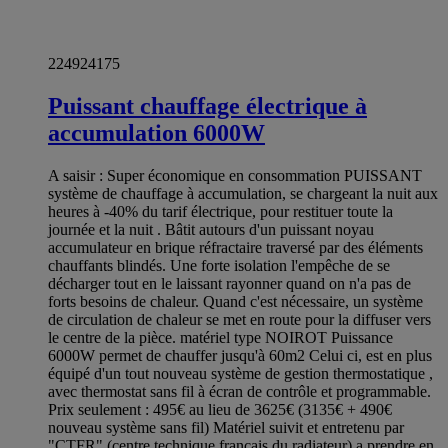
224924175
Puissant chauffage électrique à
accumulation 6000W
A saisir : Super économique en consommation PUISSANT
système de chauffage à accumulation, se chargeant la nuit aux
heures à -40% du tarif électrique, pour restituer toute la
journée et la nuit . Bâtit autours d'un puissant noyau
accumulateur en brique réfractaire traversé par des éléments
chauffants blindés. Une forte isolation l'empêche de se
décharger tout en le laissant rayonner quand on n'a pas de
forts besoins de chaleur. Quand c'est nécessaire, un système
de circulation de chaleur se met en route pour la diffuser vers
le centre de la pièce. matériel type NOIROT Puissance
6000W permet de chauffer jusqu'à 60m2 Celui ci, est en plus
équipé d'un tout nouveau système de gestion thermostatique ,
avec thermostat sans fil à écran de contrôle et programmable.
Prix seulement : 495€ au lieu de 3625€ (3135€ + 490€
nouveau système sans fil) Matériel suivit et entretenu par
"CTFR" (centre technique français du radiateur) a prendre en