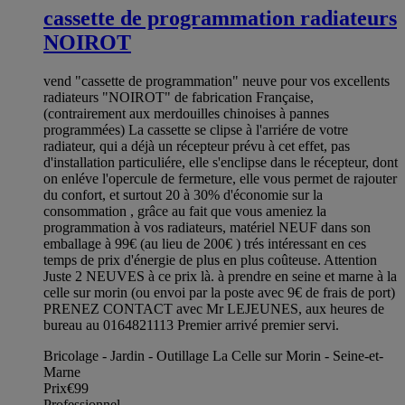
cassette de programmation radiateurs
NOIROT
vend "cassette de programmation" neuve pour vos excellents
radiateurs "NOIROT" de fabrication Française,
(contrairement aux merdouilles chinoises à pannes
programmées) La cassette se clipse à l'arriére de votre
radiateur, qui a déjà un récepteur prévu à cet effet, pas
d'installation particuliére, elle s'enclipse dans le récepteur, dont
on enléve l'opercule de fermeture, elle vous permet de rajouter
du confort, et surtout 20 à 30% d'économie sur la
consommation , grâce au fait que vous ameniez la
programmation à vos radiateurs, matériel NEUF dans son
emballage à 99€ (au lieu de 200€ ) trés intéressant en ces
temps de prix d'énergie de plus en plus coûteuse. Attention
Juste 2 NEUVES à ce prix là. à prendre en seine et marne à la
celle sur morin (ou envoi par la poste avec 9€ de frais de port)
PRENEZ CONTACT avec Mr LEJEUNES, aux heures de
bureau au 0164821113 Premier arrivé premier servi.
Bricolage - Jardin - Outillage La Celle sur Morin - Seine-et-
Marne
Prix
€99
Professionnel