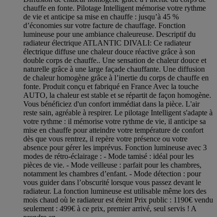
chauffe en fonte. Pilotage Intelligent mémorise votre rythme
de vie et anticipe sa mise en chauffe : jusqu’à 45 %
d’économies sur votre facture de chauffage. Fonction
lumineuse pour une ambiance chaleureuse. Descriptif du
radiateur électrique ATLANTIC DIVALI: Ce radiateur
électrique diffuse une chaleur douce réactive grâce à son
double corps de chauffe.. Une sensation de chaleur douce et
naturelle grâce à une large façade chauffante. Une diffusion
de chaleur homogène grâce à l’inertie du corps de chauffe en
fonte. Produit conçu et fabriqué en France Avec la touche
AUTO, la chaleur est stable et se répartit de façon homogène.
Vous bénéficiez d'un confort immédiat dans la pièce. L'air
reste sain, agréable à respirer. Le pilotage Intelligent s'adapte à
votre rythme : il mémorise votre rythme de vie, il anticipe sa
mise en chauffe pour atteindre votre température de confort
dès que vous rentrez, il repère votre présence ou votre
absence pour gérer les imprévus. Fonction lumineuse avec 3
modes de rétro-éclairage : - Mode tamisé : idéal pour les
pièces de vie. - Mode veilleuse : parfait pour les chambres,
notamment les chambres d’enfant. - Mode détection : pour
vous guider dans l’obscurité lorsque vous passez devant le
radiateur. La fonction lumineuse est utilisable même lors des
mois chaud où le radiateur est éteint Prix public : 1190€ vendu
seulement : 499€ à ce prix, premier arrivé, seul servis ! A