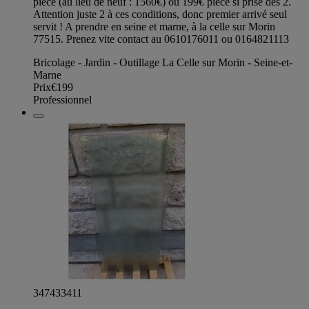
pièce (au lieu de neuf : 1560€) ou 199€ pièce si prise des 2.
Attention juste 2 à ces conditions, donc premier arrivé seul
servit ! A prendre en seine et marne, à la celle sur Morin
77515. Prenez vite contact au 0610176011 ou 0164821113
Bricolage - Jardin - Outillage La Celle sur Morin - Seine-et-
Marne
Prix
€199
Professionnel
347433411