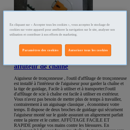
En cliquant sur « Accepter tous les cookies », vous acceptez le stockage de
cookies sur votre appareil pour améliorer la navigation sur le site, analyser son
utilisation et contribuer à nos efforts de marketing.
Paramètres des cookies
Autoriser tous les cookies
347116185
affuteur de chaine
Aiguiseur de tronçonneuse , l'outil d'affûtage de tronçonneuse
est installé à l'intérieur de l'aiguiseur pour garder la chaîne et
la tige de guidage, Facile à utiliser et à transporter:l'outil
d'affûtage de scie à chaîne est facile à utiliser en extérieur.
Vous n'avez pas besoin de mettre plus de temps à travailler,
contrairement à un aiguisage classique , économisez votre
temps. Il dispose de deux broches de guidage qui sécurisent
l'aiguiseur monté sur le guide assurant un alignement parfait
entre la pierre et le cutter. AFFÛTAGE FACILE ET
RAPIDE protége vos mains contre les blessures. En