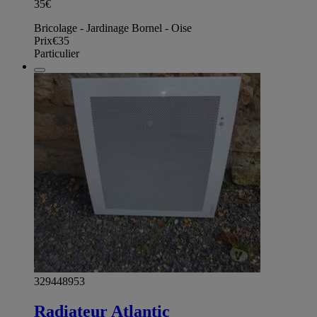
35€
Bricolage - Jardinage Bornel - Oise
Prix
€35
Particulier
329448953
Radiateur Atlantic