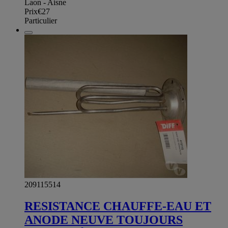
Laon - Aisne
Prix
€27
Particulier
209115514
RESISTANCE CHAUFFE-EAU ET
ANODE NEUVE TOUJOURS