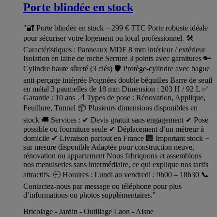
Porte blindée en stock
"🔐 Porte blindée en stock – 299 € TTC Porte robuste idéale
pour sécuriser votre logement ou local professionnel. 🛠️
Caractéristiques : Panneaux MDF 8 mm intérieur / extérieur
Isolation en laine de roche Serrure 3 points avec garnitures 🔑
Cylindre haute sûreté (3 clés) 🛡️ Protège-cylindre avec bague
anti-perçage intégrée Poignées double béquilles Barre de seuil
en métal 3 paumelles de 18 mm Dimension : 203 H / 92 L ✅
Garantie : 10 ans 📐 Types de pose : Rénovation, Applique,
Feuillure, Tunnel 📦 Plusieurs dimensions disponibles en
stock 🚚 Services : ✔ Devis gratuit sans engagement ✔ Pose
possible ou fourniture seule ✔ Déplacement d’un métreur à
domicile ✔ Livraison partout en France 🏢 Important stock +
sur mesure disponible Adaptée pour construction neuve,
rénovation ou appartement Nous fabriquons et assemblons
nos menuiseries sans intermédiaire, ce qui explique nos tarifs
attractifs. 🕘 Horaires : Lundi au vendredi : 9h00 – 18h30 📞
Contactez-nous par message ou téléphone pour plus
d’informations ou photos supplémentaires."
Bricolage - Jardin - Outillage Laon - Aisne