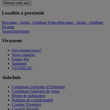
Donnez votre avis
Localités à proximité
Bricolage - Jardin - Outillage France
Bricolage - Jardin - Outillage
Picardie
Aisne
Oise
Somme
Vivastreet
Qui sommes-nous?
Nous contacter
Espace Pro
Sondages
VIVABLOG
Aide/Info
Conditions Générales d'Utilisation
Conditions Générales de Vente
Règles de publication
Politique de confidentialité
Cookies Vivastreet
Conseils Sécurité