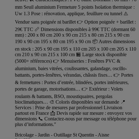
mm Seuil aluminium Fermeture 5 points Isolation thermique :
Uw 1.3 Pose : rénovation, applique, feuillure ou tunnel ⚠️
Vendue sans poignée ni barillet 👉 Option poignée + barillet :
29€ TTC 📏 Dimensions disponibles à 99€ TTC (dormant 60
mm) : 200 x 80 cm 200 x 90 cm 215 x 80 cm 215 x 90 cm
190 x 90 cm 195 x 80 cm 195 x 90 cm 📦 Autres dimensions
en stock : 205 x 90 cm 195 x 110 cm 205 x 100 cm 205 x 110
cm 210 x 90 cm 215 x 100 cm 🏪 Large stock disponible
(5000+ références) 👉 Menuiseries : Fenêtres PVC &
aluminium, baies vitrées, coulissantes, galandage, oscillo-
battants, portes-fenêtres, vérandas, châssis fixes… 👉 Portes
& fermetures : Portes d’entrée, blindées, portes intérieures,
portes de garage, motorisations… 👉 Extérieur : Volets
roulants & battants, BSO, moustiquaires, pergolas
bioclimatiques… 🎨 Coloris disponibles sur demande 📍
Services : Prise de mesures par professionnel Livraison
partout en France 📩 Devis rapide sur mesure : envoyez vos
dimensions 📞 Contactez-nous par message ou téléphone pour
plus d’informations."
Bricolage - Jardin - Outillage St Quentin - Aisne