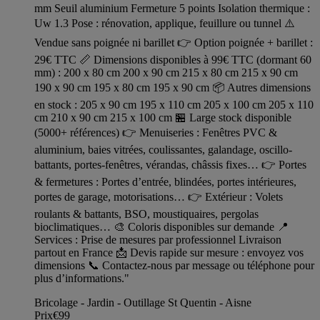
mm Seuil aluminium Fermeture 5 points Isolation thermique :
Uw 1.3 Pose : rénovation, applique, feuillure ou tunnel ⚠️
Vendue sans poignée ni barillet 👉 Option poignée + barillet :
29€ TTC 📏 Dimensions disponibles à 99€ TTC (dormant 60
mm) : 200 x 80 cm 200 x 90 cm 215 x 80 cm 215 x 90 cm
190 x 90 cm 195 x 80 cm 195 x 90 cm 📦 Autres dimensions
en stock : 205 x 90 cm 195 x 110 cm 205 x 100 cm 205 x 110
cm 210 x 90 cm 215 x 100 cm 🏪 Large stock disponible
(5000+ références) 👉 Menuiseries : Fenêtres PVC &
aluminium, baies vitrées, coulissantes, galandage, oscillo-
battants, portes-fenêtres, vérandas, châssis fixes… 👉 Portes
& fermetures : Portes d’entrée, blindées, portes intérieures,
portes de garage, motorisations… 👉 Extérieur : Volets
roulants & battants, BSO, moustiquaires, pergolas
bioclimatiques… 🎨 Coloris disponibles sur demande 📍
Services : Prise de mesures par professionnel Livraison
partout en France 📩 Devis rapide sur mesure : envoyez vos
dimensions 📞 Contactez-nous par message ou téléphone pour
plus d’informations."
Bricolage - Jardin - Outillage St Quentin - Aisne
Prix
€99