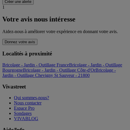
Créer une alerte
1
Votre avis nous intéresse
Aidez-nous à améliorer votre expérience en donnant votre avis.
Donnez votre avis
Localités à proximité
Bricolage - Jardin - Outillage France
Bricolage - Jardin - Outillage
Bourgogne
Bricolage - Jardin - Outillage Côte-d'Or
Bricolage -
Jardin - Outillage Chevigny St Sauveur - 21800
Vivastreet
Qui sommes-nous?
Nous contacter
Espace Pro
Sondages
VIVABLOG
Aide/Info