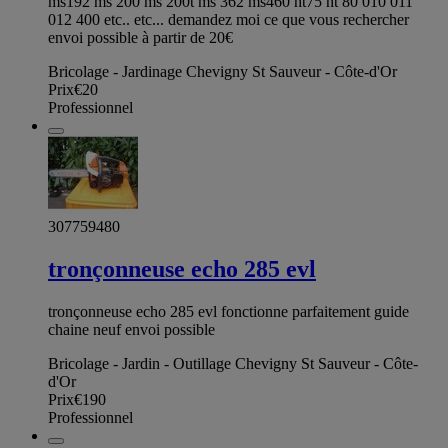
ms192 ms 200 ms 200t ms 362 ms460 ht75 ht 80 010 011
012 400 etc.. etc... demandez moi ce que vous rechercher
envoi possible à partir de 20€
Bricolage - Jardinage Chevigny St Sauveur - Côte-d'Or
Prix
€20
Professionnel
307759480
tronçonneuse echo 285 evl
tronçonneuse echo 285 evl fonctionne parfaitement guide
chaine neuf envoi possible
Bricolage - Jardin - Outillage Chevigny St Sauveur - Côte-
d'Or
Prix
€190
Professionnel