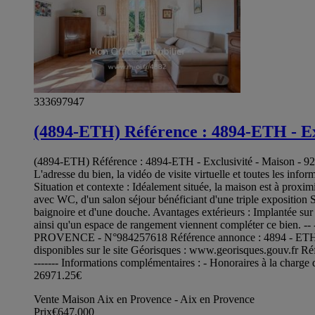
333697947
(4894-ETH) Référence : 4894-ETH - Exc
(4894-ETH) Référence : 4894-ETH - Exclusivité - Maison - 92m
L'adresse du bien, la vidéo de visite virtuelle et toutes les inf
Situation et contexte : Idéalement située, la maison est à prox
avec WC, d'un salon séjour bénéficiant d'une triple exposition 
baignoire et d'une douche. Avantages extérieurs : Implantée sur
ainsi qu'un espace de rangement viennent compléter ce bien
PROVENCE - N°984257618 Référence annonce : 4894 - ETH Le pri
disponibles sur le site Géorisques : www.georisques.gouv.fr Référence à
------- Informations complémentaires : - Honoraires à la charge
26971.25€
Vente Maison Aix en Provence - Aix en Provence
Prix
€647,000