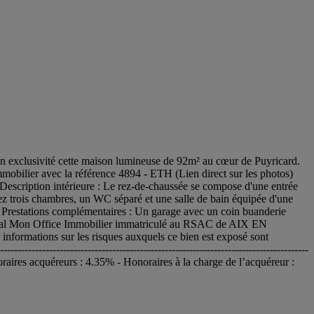
 exclusivité cette maison lumineuse de 92m² au cœur de Puyricard.
 Immobilier avec la référence 4894 - ETH (Lien direct sur les photos)
 Description intérieure : Le rez-de-chaussée se compose d'une entrée
vez trois chambres, un WC séparé et une salle de bain équipée d'une
e. Prestations complémentaires : Un garage avec un coin buanderie
rcial Mon Office Immobilier immatriculé au RSAC de AIX EN
ormations sur les risques auxquels ce bien est exposé sont
-------------------------------------------------------------------------------
aires acquéreurs : 4.35% - Honoraires à la charge de l’acquéreur :