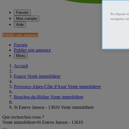
Favoris
En cliquant s
Mon compte
navigation sur
Aide
Publier une annonce
Favoris
Publier une annonce
Menu
Accueil
France Vente immobiliere
Provence-Alpes-Côte d'Azur Vente immobiliere
Bouches-du-Rhône Vente immobiliere
St Esteve Janson - 13610 Vente immobiliere
Que recherchez-vous ?
Vente immobiliere
•
St Esteve Janson - 13610