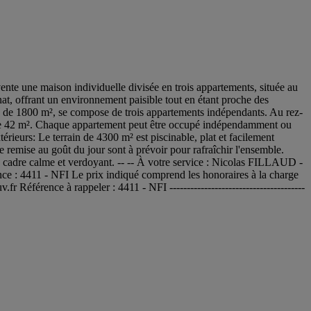
te une maison individuelle divisée en trois appartements, située au
at, offrant un environnement paisible tout en étant proche des
e de 1800 m², se compose de trois appartements indépendants. Au rez-
 de 42 m². Chaque appartement peut être occupé indépendamment ou
rieurs: Le terrain de 4300 m² est piscinable, plat et facilement
e remise au goût du jour sont à prévoir pour rafraîchir l'ensemble.
n cadre calme et verdoyant. -- -- À votre service : Nicolas FILLAUD -
 4411 - NFI Le prix indiqué comprend les honoraires à la charge
Référence à rappeler : 4411 - NFI ---------------------------------------