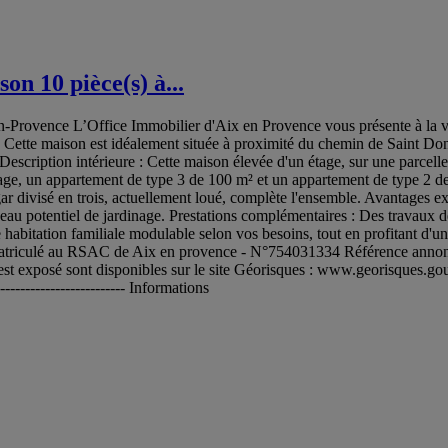
n 10 pièce(s) à...
Provence L’Office Immobilier d'Aix en Provence vous présente à la ven
 Cette maison est idéalement située à proximité du chemin de Saint Don
scription intérieure : Cette maison élevée d'un étage, sur une parcell
étage, un appartement de type 3 de 100 m² et un appartement de type 2
divisé en trois, actuellement loué, complète l'ensemble. Avantages exté
 beau potentiel de jardinage. Prestations complémentaires : Des travaux d
habitation familiale modulable selon vos besoins, tout en profitant d'u
iculé au RSAC de Aix en provence - N°754031334 Référence annonce :
st exposé sont disponibles sur le site Géorisques : www.georisques.gouv.fr 
---------------------------- Informations