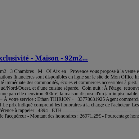
lusivité - Maison - 92m2...
2 - 3 Chambres - M - OI Aix-en - Provence vous propose à la vente en
ormations financières sont disponibles en ligne sur le site de Mon Office
imité immédiate des commodités, écoles et commerces accessibles à pied.
Sud/Nord/Ouest, et d'une cuisine séparée. Coin nuit : À l'étage, retrou
 une parcelle d'environ 300m², la maison dispose d'un jardin piscinabl
. -- -- À votre service : Ethan THIRION - +33778631925 Agent comme
x indiqué comprend les honoraires à la charge de l'acheteur. Les inf
 rappeler : 4894 - ETH ----------------------------------------------------------
 de l'acquéreur - Montant des honoraires : 26971.25€ - Pourcentage honor