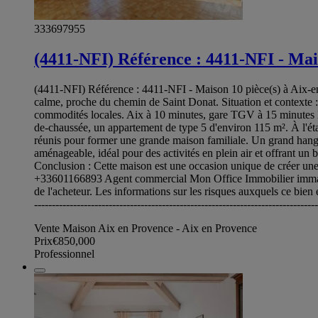
333697955
(4411-NFI) Référence : 4411-NFI - Maiso
(4411-NFI) Référence : 4411-NFI - Maison 10 pièce(s) à Aix-en-
calme, proche du chemin de Saint Donat. Situation et contexte :
commodités locales. Aix à 10 minutes, gare TGV à 15 minutes De
de-chaussée, un appartement de type 5 d'environ 115 m². À l'
réunis pour former une grande maison familiale. Un grand hangar 
aménageable, idéal pour des activités en plein air et offrant un
Conclusion : Cette maison est une occasion unique de créer une 
+33601166893 Agent commercial Mon Office Immobilier immatr
de l'acheteur. Les informations sur les risques auxquels ce bien e
-----------------------------------------------------------------------------
Vente Maison Aix en Provence - Aix en Provence
Prix
€850,000
Professionnel