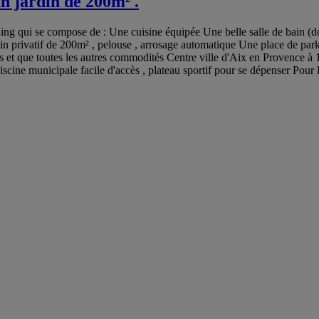
un jardin de 200m² .
ng qui se compose de : Une cuisine équipée Une belle salle de bain (d
n privatif de 200m² , pelouse , arrosage automatique Une place de parkin
es et que toutes les autres commodités Centre ville d'Aix en Provence à
cine municipale facile d'accès , plateau sportif pour se dépenser Pour l