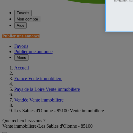
navigation sur
Favoris
Mon compte
Aide
Publier une annonce
Favoris
Publier une annonce
Menu
Accueil
France Vente immobiliere
Pays de la Loire Vente immobiliere
Vendée Vente immobiliere
Les Sables d'Olonne - 85100 Vente immobiliere
Que recherchez-vous ?
Vente immobiliere
•
Les Sables d'Olonne - 85100