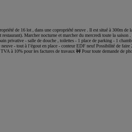
riété de 16 lot , dans une copropriété neuve . Il est situé à 300m de l
et restaurant). Marcher nocturne et marcher du mercredi toute la saison .
ain privative - salle de douche , toilettes - 1 place de parking - 1 cha
 neuve - tout à l’égout en place - conteur EDF neuf Possibilité de faire 2
€ TVA à 10% pour les factures de travaux 🚧 Pour toute demande de pho