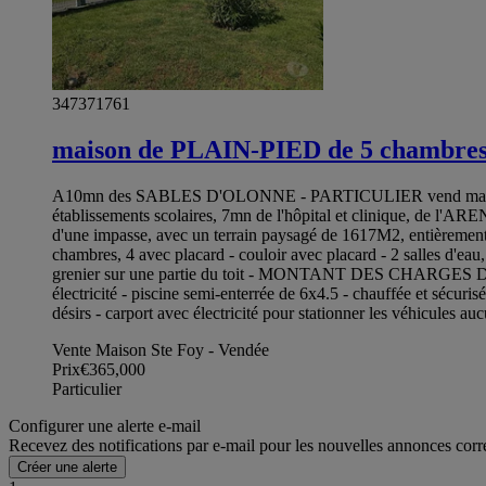
347371761
maison de PLAIN-PIED de 5 chambres 
A10mn des SABLES D'OLONNE - PARTICULIER vend maison de p
établissements scolaires, 7mn de l'hôpital et clinique, 
d'une impasse, avec un terrain paysagé de 1617M2, entièrement c
chambres, 4 avec placard - couloir avec placard - 2 salles d'eau
grenier sur une partie du toit - MONTANT DES CHARGES DE C
électricité - piscine semi-enterrée de 6x4.5 - chauffée et sécur
désirs - carport avec électricité pour stationner les véhicul
Vente Maison Ste Foy - Vendée
Prix
€365,000
Particulier
Configurer une alerte e-mail
Recevez des notifications par e-mail pour les nouvelles annonces corr
Créer une alerte