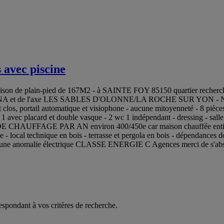
avec piscine
lain-pied de 167M2 - à SAINTE FOY 85150 quartier recherché de L
de l'ARENA et de l'axe LES SABLES D'OLONNE/LA ROCHE SUR YON - 
los, portail automatique et visiophone - aucune mitoyenneté - 8 pièces 
, 1 avec placard et double vasque - 2 wc 1 indépendant - dressing - sall
HAUFFAGE PAR AN environ 400/450e car maison chauffée entièrement 
isée - local technique en bois - terrasse et pergola en bois - dépendance
es aucune anomalie électrique CLASSE ENERGIE C Agences merci de s'abs
espondant à vos critères de recherche.