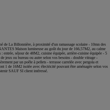
a Billonnière, à proximité d'un ramassage scolaire - 10mn des
NANTES Maison lumineuse au goût du jour de 166,57M2, au calme
: entrée, séjour de 48M2, cuisine équipée, arrière-cuisine équipée - 5
e de jeux ou bureau ou autre selon vos besoins - double vitrage -
par un poêle à pellets - terrasse carrelée avec pergola et
s dont 1 de 16M2 isolée avec électricité pouvant être aménagée selon vos
tenir SAUF SI client intéressé.