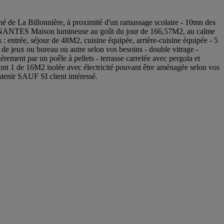
a Billonnière, à proximité d'un ramassage scolaire - 10mn des
NANTES Maison lumineuse au goût du jour de 166,57M2, au calme
: entrée, séjour de 48M2, cuisine équipée, arrière-cuisine équipée - 5
e de jeux ou bureau ou autre selon vos besoins - double vitrage -
par un poêle à pellets - terrasse carrelée avec pergola et
s dont 1 de 16M2 isolée avec électricité pouvant être aménagée selon vos
tenir SAUF SI client intéressé.