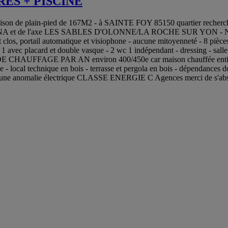
RES + PISCINE
lain-pied de 167M2 - à SAINTE FOY 85150 quartier recherché de L
de l'ARENA et de l'axe LES SABLES D'OLONNE/LA ROCHE SUR YON - 
los, portail automatique et visiophone - aucune mitoyenneté - 8 pièces 
, 1 avec placard et double vasque - 2 wc 1 indépendant - dressing - sall
HAUFFAGE PAR AN environ 400/450e car maison chauffée entièrement 
isée - local technique en bois - terrasse et pergola en bois - dépendance
es aucune anomalie électrique CLASSE ENERGIE C Agences merci de s'abs