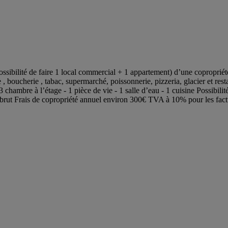
sibilité de faire 1 local commercial + 1 appartement) d’une copropriété 
 boucherie , tabac, supermarché, poissonnerie, pizzeria, glacier et res
chambre à l’étage - 1 pièce de vie - 1 salle d’eau - 1 cuisine Possibili
endu brut Frais de copropriété annuel environ 300€ TVA à 10% pour les fa