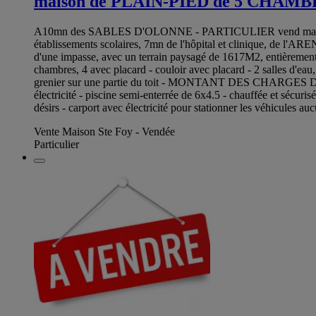
maison de PLAIN-PIED de 5 CHAMB
A10mn des SABLES D'OLONNE - PARTICULIER vend maison de p
établissements scolaires, 7mn de l'hôpital et clinique, 
d'une impasse, avec un terrain paysagé de 1617M2, entièrement c
chambres, 4 avec placard - couloir avec placard - 2 salles d'eau
grenier sur une partie du toit - MONTANT DES CHARGES DE C
électricité - piscine semi-enterrée de 6x4.5 - chauffée et sécur
désirs - carport avec électricité pour stationner les véhicul
Vente Maison Ste Foy - Vendée
Particulier