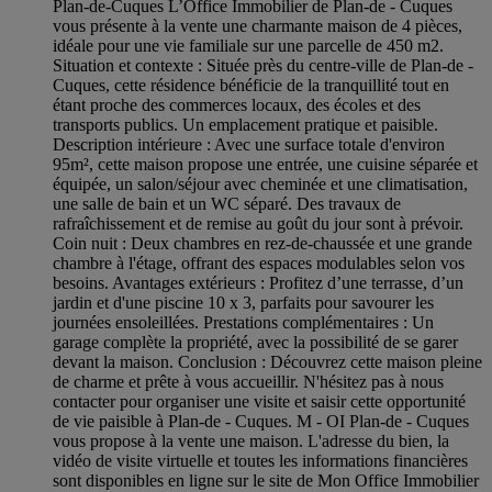
Plan-de-Cuques L’Office Immobilier de Plan-de - Cuques
vous présente à la vente une charmante maison de 4 pièces,
idéale pour une vie familiale sur une parcelle de 450 m2.
Situation et contexte : Située près du centre-ville de Plan-de -
Cuques, cette résidence bénéficie de la tranquillité tout en
étant proche des commerces locaux, des écoles et des
transports publics. Un emplacement pratique et paisible.
Description intérieure : Avec une surface totale d'environ
95m², cette maison propose une entrée, une cuisine séparée et
équipée, un salon/séjour avec cheminée et une climatisation,
une salle de bain et un WC séparé. Des travaux de
rafraîchissement et de remise au goût du jour sont à prévoir.
Coin nuit : Deux chambres en rez-de-chaussée et une grande
chambre à l'étage, offrant des espaces modulables selon vos
besoins. Avantages extérieurs : Profitez d’une terrasse, d’un
jardin et d'une piscine 10 x 3, parfaits pour savourer les
journées ensoleillées. Prestations complémentaires : Un
garage complète la propriété, avec la possibilité de se garer
devant la maison. Conclusion : Découvrez cette maison pleine
de charme et prête à vous accueillir. N'hésitez pas à nous
contacter pour organiser une visite et saisir cette opportunité
de vie paisible à Plan-de - Cuques. M - OI Plan-de - Cuques
vous propose à la vente une maison. L'adresse du bien, la
vidéo de visite virtuelle et toutes les informations financières
sont disponibles en ligne sur le site de Mon Office Immobilier