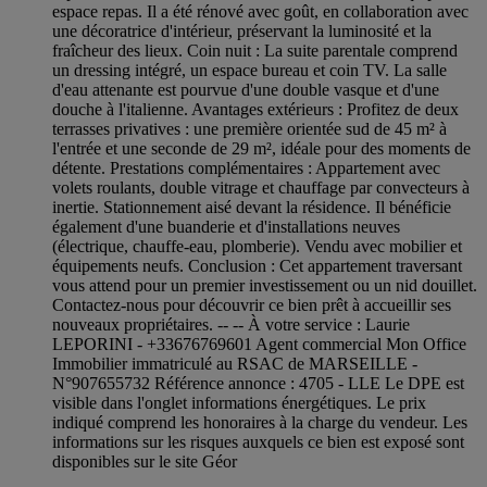
espace repas. Il a été rénové avec goût, en collaboration avec
une décoratrice d'intérieur, préservant la luminosité et la
fraîcheur des lieux. Coin nuit : La suite parentale comprend
un dressing intégré, un espace bureau et coin TV. La salle
d'eau attenante est pourvue d'une double vasque et d'une
douche à l'italienne. Avantages extérieurs : Profitez de deux
terrasses privatives : une première orientée sud de 45 m² à
l'entrée et une seconde de 29 m², idéale pour des moments de
détente. Prestations complémentaires : Appartement avec
volets roulants, double vitrage et chauffage par convecteurs à
inertie. Stationnement aisé devant la résidence. Il bénéficie
également d'une buanderie et d'installations neuves
(électrique, chauffe-eau, plomberie). Vendu avec mobilier et
équipements neufs. Conclusion : Cet appartement traversant
vous attend pour un premier investissement ou un nid douillet.
Contactez-nous pour découvrir ce bien prêt à accueillir ses
nouveaux propriétaires. -- -- À votre service : Laurie
LEPORINI - +33676769601 Agent commercial Mon Office
Immobilier immatriculé au RSAC de MARSEILLE -
N°907655732 Référence annonce : 4705 - LLE Le DPE est
visible dans l'onglet informations énergétiques. Le prix
indiqué comprend les honoraires à la charge du vendeur. Les
informations sur les risques auxquels ce bien est exposé sont
disponibles sur le site Géor