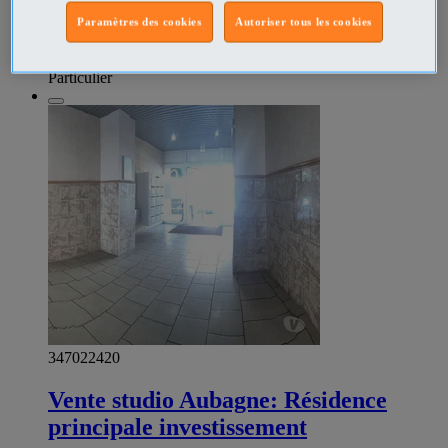
D’AGENCE, MERCI !!!
Paramètres des cookies
Autoriser tous les cookies
Vente Maison Allauch - Bouches-du-Rhône
Prix
€465,000
Particulier
347022420
Vente studio Aubagne: Résidence
principale investissement