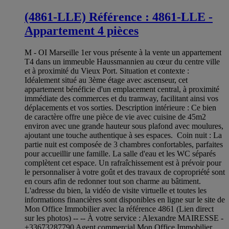
(4861-LLE) Référence : 4861-LLE -
Appartement 4 pièces
M - OI Marseille 1er vous présente à la vente un appartement
T4 dans un immeuble Haussmannien au cœur du centre ville
et à proximité du Vieux Port. Situation et contexte :
Idéalement situé au 3ème étage avec ascenseur, cet
appartement bénéficie d'un emplacement central, à proximité
immédiate des commerces et du tramway, facilitant ainsi vos
déplacements et vos sorties. Description intérieure : Ce bien
de caractère offre une pièce de vie avec cuisine de 45m2
environ avec une grande hauteur sous plafond avec moulures,
ajoutant une touche authentique à ses espaces. Coin nuit : La
partie nuit est composée de 3 chambres confortables, parfaites
pour accueillir une famille. La salle d'eau et les WC séparés
complètent cet espace. Un rafraîchissement est à prévoir pour
le personnaliser à votre goût et des travaux de copropriété sont
en cours afin de redonner tout son charme au bâtiment.
L'adresse du bien, la vidéo de visite virtuelle et toutes les
informations financières sont disponibles en ligne sur le site de
Mon Office Immobilier avec la référence 4861 (Lien direct
sur les photos) -- -- À votre service : Alexandre MAIRESSE -
+33673287790 Agent commercial Mon Office Immobilier