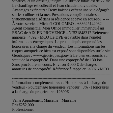
séparées, et un dressing intégré. La surface totale est de 77 m².
Le chauffage est collectif et l'eau chaude individuelle.
Avantages extérieurs : Deux balcons offrent une vue dégagée
sur les collines et la mer. Prestations complémentaires :
Stationnement aisé dans la résidence et cave en sous-sol. -- --
À votre service : Michaël COLOMBO - +33625142932
Agent commercial Mon Office Immobilier immatriculé au
RSAC de AIX EN PROVENCE - N°521848317 Référence
annonce : 4892 - MCO Le DPE est visible dans l'onglet
informations énergétiques. Le prix indiqué comprend les
honoraires à la charge du vendeur. Les informations sur les
risques auxquels ce bien est exposé sont disponibles sur le site
Géorisques : www.georisques.gouv.fr Le bien est soumis au
statut de la copropriété. Dans une copropriété de 130 lots.
Sans procédure en cours. Environ 3 000 € de charges
annuelles de copropriété. Référence à rappeler : 4892 - MCO
------------------------------------------------------------------------------
------------------------------------------------------------------
Informations complémentaires : - Honoraires à la charge du
vendeur - Pourcentage honoraires vendeur : 5% - Honoraires
à la charge du propriétaire : 12600€
Vente Appartement Marseille - Marseille
Prix
€252,000
Professionnel