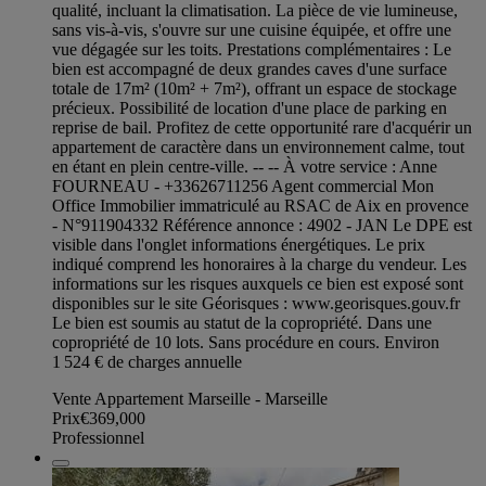
qualité, incluant la climatisation. La pièce de vie lumineuse,
sans vis-à-vis, s'ouvre sur une cuisine équipée, et offre une
vue dégagée sur les toits. Prestations complémentaires : Le
bien est accompagné de deux grandes caves d'une surface
totale de 17m² (10m² + 7m²), offrant un espace de stockage
précieux. Possibilité de location d'une place de parking en
reprise de bail. Profitez de cette opportunité rare d'acquérir un
appartement de caractère dans un environnement calme, tout
en étant en plein centre-ville. -- -- À votre service : Anne
FOURNEAU - +33626711256 Agent commercial Mon
Office Immobilier immatriculé au RSAC de Aix en provence
- N°911904332 Référence annonce : 4902 - JAN Le DPE est
visible dans l'onglet informations énergétiques. Le prix
indiqué comprend les honoraires à la charge du vendeur. Les
informations sur les risques auxquels ce bien est exposé sont
disponibles sur le site Géorisques : www.georisques.gouv.fr
Le bien est soumis au statut de la copropriété. Dans une
copropriété de 10 lots. Sans procédure en cours. Environ
1 524 € de charges annuelle
Vente Appartement Marseille - Marseille
Prix
€369,000
Professionnel