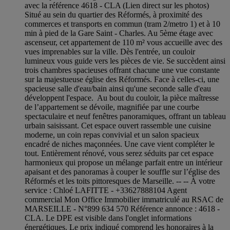
avec la référence 4618 - CLA (Lien direct sur les photos)
Situé au sein du quartier des Réformés, à proximité des
commerces et transports en commun (tram 2/metro 1) et à 10
min à pied de la Gare Saint - Charles. Au 5ème étage avec
ascenseur, cet appartement de 110 m² vous accueille avec des
vues imprenables sur la ville. Dès l'entrée, un couloir
lumineux vous guide vers les pièces de vie. Se succèdent ainsi
trois chambres spacieuses offrant chacune une vue constante
sur la majestueuse église des Réformés. Face à celles-ci, une
spacieuse salle d'eau/bain ainsi qu'une seconde salle d'eau
développent l'espace. Au bout du couloir, la pièce maîtresse
de l’appartement se dévoile, magnifiée par une courbe
spectaculaire et neuf fenêtres panoramiques, offrant un tableau
urbain saisissant. Cet espace ouvert rassemble une cuisine
moderne, un coin repas convivial et un salon spacieux
encadré de niches maçonnées. Une cave vient compléter le
tout. Entièrement rénové, vous serez séduits par cet espace
harmonieux qui propose un mélange parfait entre un intérieur
apaisant et des panoramas à couper le souffle sur l’église des
Réformés et les toits pittoresques de Marseille. -- -- À votre
service : Chloé LAFITTE - +33627888104 Agent
commercial Mon Office Immobilier immatriculé au RSAC de
MARSEILLE - N°899 634 570 Référence annonce : 4618 -
CLA. Le DPE est visible dans l'onglet informations
énergétiques. Le prix indiqué comprend les honoraires à la