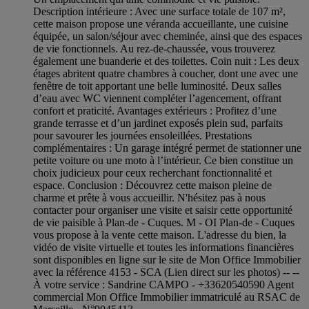
Description intérieure : Avec une surface totale de 107 m²,
cette maison propose une véranda accueillante, une cuisine
équipée, un salon/séjour avec cheminée, ainsi que des espaces
de vie fonctionnels. Au rez-de-chaussée, vous trouverez
également une buanderie et des toilettes. Coin nuit : Les deux
étages abritent quatre chambres à coucher, dont une avec une
fenêtre de toit apportant une belle luminosité. Deux salles
d’eau avec WC viennent compléter l’agencement, offrant
confort et praticité. Avantages extérieurs : Profitez d’une
grande terrasse et d’un jardinet exposés plein sud, parfaits
pour savourer les journées ensoleillées. Prestations
complémentaires : Un garage intégré permet de stationner une
petite voiture ou une moto à l’intérieur. Ce bien constitue un
choix judicieux pour ceux recherchant fonctionnalité et
espace. Conclusion : Découvrez cette maison pleine de
charme et prête à vous accueillir. N'hésitez pas à nous
contacter pour organiser une visite et saisir cette opportunité
de vie paisible à Plan-de - Cuques. M - OI Plan-de - Cuques
vous propose à la vente cette maison. L'adresse du bien, la
vidéo de visite virtuelle et toutes les informations financières
sont disponibles en ligne sur le site de Mon Office Immobilier
avec la référence 4153 - SCA (Lien direct sur les photos) -- --
À votre service : Sandrine CAMPO - +33620540590 Agent
commercial Mon Office Immobilier immatriculé au RSAC de