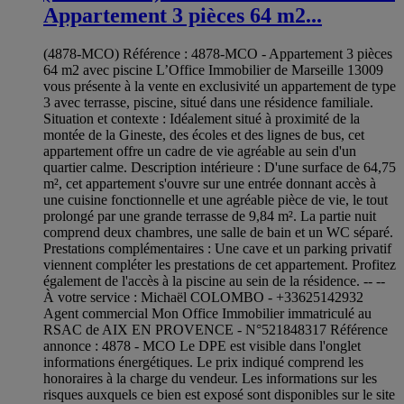
Appartement 3 pièces 64 m2...
(4878-MCO) Référence : 4878-MCO - Appartement 3 pièces
64 m2 avec piscine L’Office Immobilier de Marseille 13009
vous présente à la vente en exclusivité un appartement de type
3 avec terrasse, piscine, situé dans une résidence familiale.
Situation et contexte : Idéalement situé à proximité de la
montée de la Gineste, des écoles et des lignes de bus, cet
appartement offre un cadre de vie agréable au sein d'un
quartier calme. Description intérieure : D'une surface de 64,75
m², cet appartement s'ouvre sur une entrée donnant accès à
une cuisine fonctionnelle et une agréable pièce de vie, le tout
prolongé par une grande terrasse de 9,84 m². La partie nuit
comprend deux chambres, une salle de bain et un WC séparé.
Prestations complémentaires : Une cave et un parking privatif
viennent compléter les prestations de cet appartement. Profitez
également de l'accès à la piscine au sein de la résidence. -- --
À votre service : Michaël COLOMBO - +33625142932
Agent commercial Mon Office Immobilier immatriculé au
RSAC de AIX EN PROVENCE - N°521848317 Référence
annonce : 4878 - MCO Le DPE est visible dans l'onglet
informations énergétiques. Le prix indiqué comprend les
honoraires à la charge du vendeur. Les informations sur les
risques auxquels ce bien est exposé sont disponibles sur le site