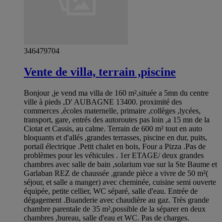
346479704
Vente de villa, terrain ,piscine
Bonjour ,je vend ma villa de 160 m²,située a 5mn du centre
ville à pieds ,D' AUBAGNE 13400. proximité des
commerces ,écoles maternelle, primaire ,collèges ,lycées,
transport, gare, entrés des autoroutes pas loin ,a 15 mn de la
Ciotat et Cassis, au calme. Terrain de 600 m² tout en auto
bloquants et d'allés ,grandes terrasses, piscine en dur, puits,
portail électrique .Petit chalet en bois, Four a Pizza .Pas de
problèmes pour les véhicules . 1er ETAGE/ deux grandes
chambres avec salle de bain ,solarium vue sur la Ste Baume et
Garlaban REZ de chaussée ,grande pièce a vivre de 50 m²(
séjour, et salle a manger) avec cheminée, cuisine semi ouverte
équipée, petite cellier, WC séparé, salle d'eau. Entrée de
dégagement .Buanderie avec chaudière au gaz. Très grande
chambre parentale de 35 m²,possible de la séparer en deux
chambres ,bureau, salle d'eau et WC. Pas de charges.