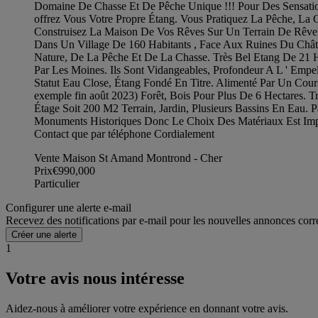
Domaine De Chasse Et De Pêche Unique !!! Pour Des Sensatio
offrez Vous Votre Propre Étang. Vous Pratiquez La Pêche, La 
Construisez La Maison De Vos Rêves Sur Un Terrain De Rêve
Dans Un Village De 160 Habitants , Face Aux Ruines Du Chât
Nature, De La Pêche Et De La Chasse. Très Bel Etang De 21 
Par Les Moines. Ils Sont Vidangeables, Profondeur A L ' Emp
Statut Eau Close, Étang Fondé En Titre. Alimenté Par Un Cou
exemple fin août 2023) Forêt, Bois Pour Plus De 6 Hectares.
Étage Soit 200 M2 Terrain, Jardin, Plusieurs Bassins En Eau. Pa
Monuments Historiques Donc Le Choix Des Matériaux Est Impo
Contact que par téléphone Cordialement
Vente Maison St Amand Montrond - Cher
Prix
€990,000
Particulier
Configurer une alerte e-mail
Recevez des notifications par e-mail pour les nouvelles annonces corr
Créer une alerte
1
Votre avis nous intéresse
Aidez-nous à améliorer votre expérience en donnant votre avis.