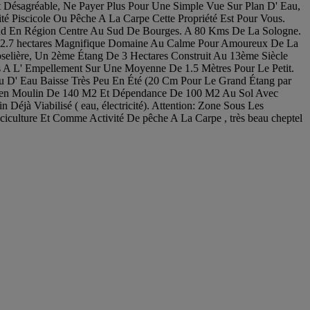
Désagréable, Ne Payer Plus Pour Une Simple Vue Sur Plan D' Eau,
té Piscicole Ou Pêche A La Carpe Cette Propriété Est Pour Vous.
Sud En Région Centre Au Sud De Bourges. A 80 Kms De La Sologne.
e 32.7 hectares Magnifique Domaine Au Calme Pour Amoureux De La
elière, Un 2ème Étang De 3 Hectares Construit Au 13ème Siècle
s A L' Empellement Sur Une Moyenne De 1.5 Mètres Pour Le Petit.
eau D' Eau Baisse Très Peu En Été (20 Cm Pour Le Grand Étang par
 Ancien Moulin De 140 M2 Et Dépendance De 100 M2 Au Sol Avec
 Déjà Viabilisé ( eau, électricité). Attention: Zone Sous Les
culture Et Comme Activité De pêche A La Carpe , très beau cheptel