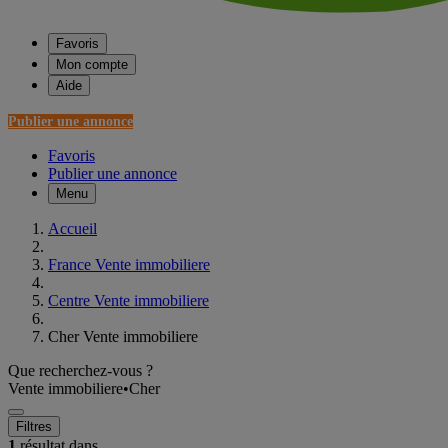
Favoris
Mon compte
Aide
Publier une annonce
Favoris
Publier une annonce
Menu
Accueil
France Vente immobiliere
Centre Vente immobiliere
Cher Vente immobiliere
Que recherchez-vous ?
Vente immobiliere
•
Cher
Filtres
1
résultat dans