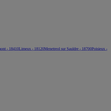
ont - 18410
Limeux - 18120
Menetreol sur Sauldre - 18700
Poisieux -