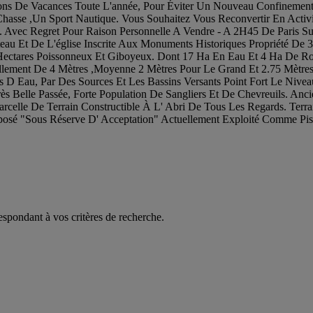
ns De Vacances Toute L'année, Pour Éviter Un Nouveau Confinement 
Chasse ,Un Sport Nautique. Vous Souhaitez Vous Reconvertir En Activi
. Avec Regret Pour Raison Personnelle A Vendre - A 2H45 De Paris 
eau Et De L'église Inscrite Aux Monuments Historiques Propriété D
Hectares Poissonneux Et Giboyeux. Dont 17 Ha En Eau Et 4 Ha De Ros
ellement De 4 Mètres ,Moyenne 2 Mètres Pour Le Grand Et 2.75 Mètre
rs D Eau, Par Des Sources Et Les Bassins Versants Point Fort Le Niv
 Très Belle Passée, Forte Population De Sangliers Et De Chevreuils.
rcelle De Terrain Constructible À L' Abri De Tous Les Regards. Terrain
sé "Sous Réserve D' Acceptation" Actuellement Exploité Comme Pisci
espondant à vos critères de recherche.