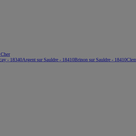
 Cher
cay - 18340
Argent sur Sauldre - 18410
Brinon sur Sauldre - 18410
Clem