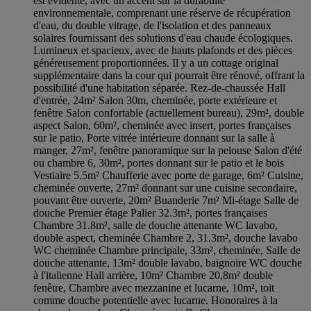
est évidente, avec un accent sur la durabilité
environnementale, comprenant une réserve de récupération
d'eau, du double vitrage, de l'isolation et des panneaux
solaires fournissant des solutions d'eau chaude écologiques.
Lumineux et spacieux, avec de hauts plafonds et des pièces
généreusement proportionnées. Il y a un cottage original
supplémentaire dans la cour qui pourrait être rénové, offrant la
possibilité d'une habitation séparée. Rez-de-chaussée Hall
d'entrée, 24m² Salon 30m, cheminée, porte extérieure et
fenêtre Salon confortable (actuellement bureau), 29m², double
aspect Salon, 60m², cheminée avec insert, portes françaises
sur le patio, Porte vitrée intérieure donnant sur la salle à
manger, 27m², fenêtre panoramique sur la pelouse Salon d'été
ou chambre 6, 30m², portes donnant sur le patio et le bois
Vestiaire 5.5m² Chaufferie avec porte de garage, 6m² Cuisine,
cheminée ouverte, 27m² donnant sur une cuisine secondaire,
pouvant être ouverte, 20m² Buanderie 7m² Mi-étage Salle de
douche Premier étage Palier 32.3m², portes françaises
Chambre 31.8m², salle de douche attenante WC lavabo,
double aspect, cheminée Chambre 2, 31.3m², douche lavabo
WC cheminée Chambre principale, 33m², cheminée, Salle de
douche attenante, 13m² double lavabo, baignoire WC douche
à l'italienne Hall arrière, 10m² Chambre 20,8m² double
fenêtre, Chambre avec mezzanine et lucarne, 10m², toit
comme douche potentielle avec lucarne. Honoraires à la