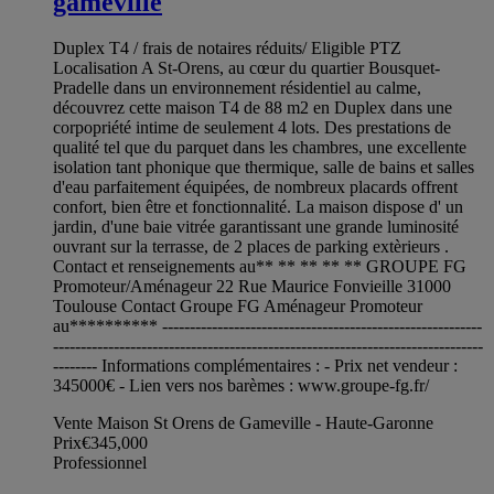
gameville
Duplex T4 / frais de notaires réduits/ Eligible PTZ
Localisation A St-Orens, au cœur du quartier Bousquet-
Pradelle dans un environnement résidentiel au calme,
découvrez cette maison T4 de 88 m2 en Duplex dans une
corpopriété intime de seulement 4 lots. Des prestations de
qualité tel que du parquet dans les chambres, une excellente
isolation tant phonique que thermique, salle de bains et salles
d'eau parfaitement équipées, de nombreux placards offrent
confort, bien être et fonctionnalité. La maison dispose d' un
jardin, d'une baie vitrée garantissant une grande luminosité
ouvrant sur la terrasse, de 2 places de parking extèrieurs .
Contact et renseignements au** ** ** ** ** GROUPE FG
Promoteur/Aménageur 22 Rue Maurice Fonvieille 31000
Toulouse Contact Groupe FG Aménageur Promoteur
au********** ----------------------------------------------------------
------------------------------------------------------------------------------
-------- Informations complémentaires : - Prix net vendeur :
345000€ - Lien vers nos barèmes : www.groupe-fg.fr/
Vente Maison St Orens de Gameville - Haute-Garonne
Prix
€345,000
Professionnel