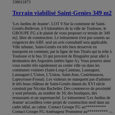
338611873
Terrain viabilisé Saint-Genies 349 m2
'Les Jardins de Jeanne'- LOT 9 Sur la commune de Saint-
Geniès-Bellevue, à 9 kilomètres de la ville de Toulouse, le
GROUPE FG a le plaisir de vous proposer ce terrain de 349
m2, libre de construction. Le lotissement n'est pas soumis au
exigences des ABF, seul un avis consultatif sera applicable.
Ville urbaine, Saint-Geniès est très bien desservie en
transports en commun; par la ligne de bus Tisséo qui la relie à
Toulouse et le bus 33 qui provient de Bruguière pour aller à
destination des Argoulets (métro ligne A). Vous pourrez ainsi
vous rendre très rapidement au centre ville ou dans les
communes voisines (Saint-Loup-Cammas, Launaguet,
Launaguet L'Union, L'Union, Saint-Jean, Castelmaurou,
Lapeyrouse-Fossat). Les visiteurs ne manquent pas d'admirer
le très beau château de Saint-Geniès datant du XVI siècle
construit par Nicolas Bachelier. Des commerces de proximité
y sont présents, au nombre de 16; des boutiques, des
restaurants et un supermarché. Le lotissement 'Les Jardins de
Jeanne' accueillera votre projet de construction neuf dans un
cadre idéal, au calme. Contact Groupe FG au**********
Contact Groupe FG Aménageur Promoteur au********** ---