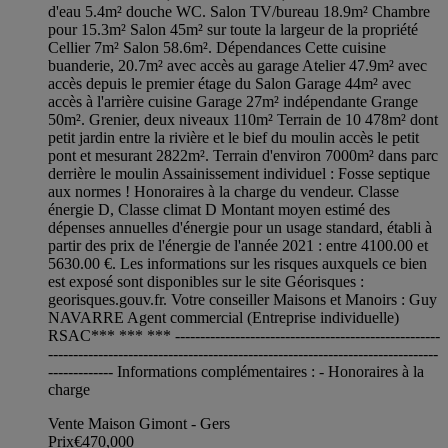
d'eau 5.4m² douche WC. Salon TV/bureau 18.9m² Chambre
pour 15.3m² Salon 45m² sur toute la largeur de la propriété
Cellier 7m² Salon 58.6m². Dépendances Cette cuisine
buanderie, 20.7m² avec accès au garage Atelier 47.9m² avec
accès depuis le premier étage du Salon Garage 44m² avec
accès à l'arrière cuisine Garage 27m² indépendante Grange
50m². Grenier, deux niveaux 110m² Terrain de 10 478m² dont
petit jardin entre la rivière et le bief du moulin accès le petit
pont et mesurant 2822m². Terrain d'environ 7000m² dans parc
derrière le moulin Assainissement individuel : Fosse septique
aux normes ! Honoraires à la charge du vendeur. Classe
énergie D, Classe climat D Montant moyen estimé des
dépenses annuelles d'énergie pour un usage standard, établi à
partir des prix de l'énergie de l'année 2021 : entre 4100.00 et
5630.00 €. Les informations sur les risques auxquels ce bien
est exposé sont disponibles sur le site Géorisques :
georisques.gouv.fr. Votre conseiller Maisons et Manoirs : Guy
NAVARRE Agent commercial (Entreprise individuelle)
RSAC*** *** *** -----------------------------------------------------
------------------------------------------------------------------------------
------------- Informations complémentaires : - Honoraires à la
charge
Vente Maison Gimont - Gers
Prix
€470,000