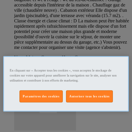
accessible depuis l'intérieur de la maison . Chauffage gaz de
ville (chaudière neuve) . Cabanon extérieur Elle dispose d'un
jardin (piscinable), d'une terrasse avec véranda (15.7 m2). .
Classe énergie et classe climat : D La maison peut être habitée
rapidement après rafraichissement mais elle dispose d'un fort
potentiel pour créer une maison plus grande et moderne
(possibilité d'ouvrir la cuisine sur le séjour, de monter une
pièce supplémentaire au dessus du garage, etc.) Vous pouvez
me contacter pour organiser une visite (agence s'abstenir).
Vente Maison Cugnaux - Haute-Garonne
Prix
€250,000
Particulier
En cliquant sur « Accepter tous les cookies », vous acceptez le stockage de
cookies sur votre appareil pour améliorer la navigation sur le site, analyser son
utilisation et contribuer à nos efforts de marketing.
Paramètres des cookies
Autoriser tous les cookies