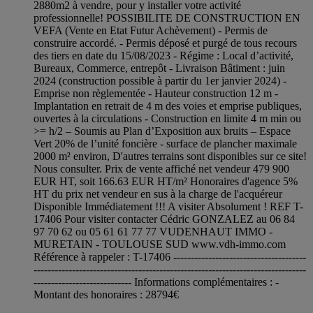
2880m2 à vendre, pour y installer votre activité
professionnelle! POSSIBILITE DE CONSTRUCTION EN
VEFA (Vente en Etat Futur Achèvement) - Permis de
construire accordé. - Permis déposé et purgé de tous recours
des tiers en date du 15/08/2023 - Régime : Local d’activité,
Bureaux, Commerce, entrepôt - Livraison Bâtiment : juin
2024 (construction possible à partir du 1er janvier 2024) -
Emprise non règlementée - Hauteur construction 12 m -
Implantation en retrait de 4 m des voies et emprise publiques,
ouvertes à la circulations - Construction en limite 4 m min ou
>= h/2 – Soumis au Plan d’Exposition aux bruits – Espace
Vert 20% de l’unité foncière - surface de plancher maximale
2000 m² environ, D'autres terrains sont disponibles sur ce site!
Nous consulter. Prix de vente affiché net vendeur 479 900
EUR HT, soit 166.63 EUR HT/m² Honoraires d'agence 5%
HT du prix net vendeur en sus à la charge de l'acquéreur
Disponible Immédiatement !!! A visiter Absolument ! REF T-
17406 Pour visiter contacter Cédric GONZALEZ au 06 84
97 70 62 ou 05 61 61 77 77 VUDENHAUT IMMO -
MURETAIN - TOULOUSE SUD www.vdh-immo.com
Référence à rappeler : T-17406 --------------------------------------
------------------------------------------------------------------------------
---------------------------- Informations complémentaires : -
Montant des honoraires : 28794€