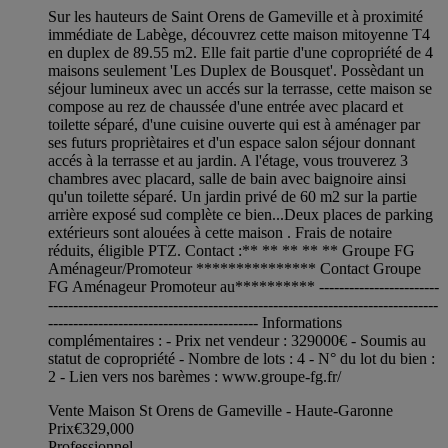
Sur les hauteurs de Saint Orens de Gameville et à proximité
immédiate de Labège, découvrez cette maison mitoyenne T4
en duplex de 89.55 m2. Elle fait partie d'une copropriété de 4
maisons seulement 'Les Duplex de Bousquet'. Possèdant un
séjour lumineux avec un accés sur la terrasse, cette maison se
compose au rez de chaussée d'une entrée avec placard et
toilette séparé, d'une cuisine ouverte qui est à aménager par
ses futurs propriètaires et d'un espace salon séjour donnant
accés à la terrasse et au jardin. A l'étage, vous trouverez 3
chambres avec placard, salle de bain avec baignoire ainsi
qu'un toilette séparé. Un jardin privé de 60 m2 sur la partie
arrière exposé sud complète ce bien...Deux places de parking
extérieurs sont alouées à cette maison . Frais de notaire
réduits, éligible PTZ. Contact :** ** ** ** ** Groupe FG
Aménageur/Promoteur *************** Contact Groupe
FG Aménageur Promoteur au********** ------------------------
------------------------------------------------------------------------------
------------------------------------------ Informations
complémentaires : - Prix net vendeur : 329000€ - Soumis au
statut de copropriété - Nombre de lots : 4 - N° du lot du bien :
2 - Lien vers nos barèmes : www.groupe-fg.fr/
Vente Maison St Orens de Gameville - Haute-Garonne
Prix
€329,000
Professionnel