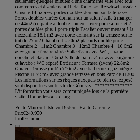
seulement quelques minutes d'une charmante ville avec tous
commerces et à seulement 1h de Toulouse. Rez-de-chaussée :
Cuisine 14m2 avec portes doubles donnant sur la terrasse
Portes doubles vitrées donnant sur un salon / salle à manger
de 44m2 (en partie à double hauteur) avec poêle à bois et 2
portes doubles plus 1 porte triple Escalier ouvert menant à la
mezzanine 18,1 m2 avec porte donnant sur la terrasse sur le
toit de 25 m2 Chambre 1 - 20m2 placards double porte
Chambre 2 - 11m2 Chambre 3 - 12m2 Chambre 4 - 16,6m2
avec grande fenêtre vitrée Salle d'eau avec WC, lavabo,
douche et placard 7.6m2 Salle de bain 5.4m2 avec baignoire
et lavabo ; WC séparé Extérieur : Terrasse (avant) 22.8m2
Garage Terrasse (arrière) 50m2 avec barbecue à gaz intégré
Piscine 11 x 5m2 avec grande terrasse en bois Parc de 11200
Les informations sur les risques auxquels ce bien est exposé
sont disponibles sur le site de Géorisks : ***************
L'information vous sera communiquée lors de la première
visite. Honoraires à la charg
Vente Maison L'Isle en Dodon - Haute-Garonne
Prix
€249,950
Professionnel