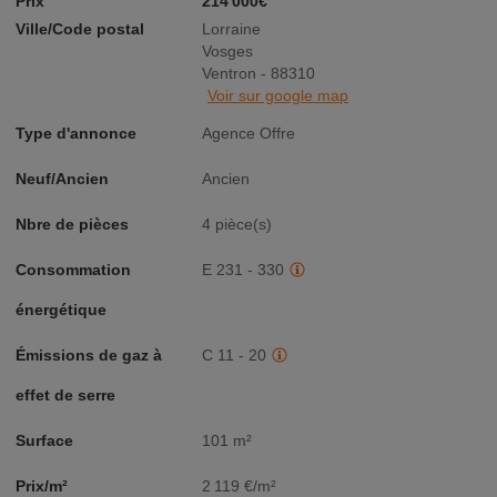
Prix
214 000€
Ville/Code postal
Lorraine
Vosges
Ventron - 88310
Voir sur google map
Type d'annonce
Agence Offre
Neuf/Ancien
Ancien
Nbre de pièces
4 pièce(s)
Consommation
E 231 - 330
énergétique
Émissions de gaz à
C 11 - 20
effet de serre
Surface
101 m²
Prix/m²
2 119 €/m²