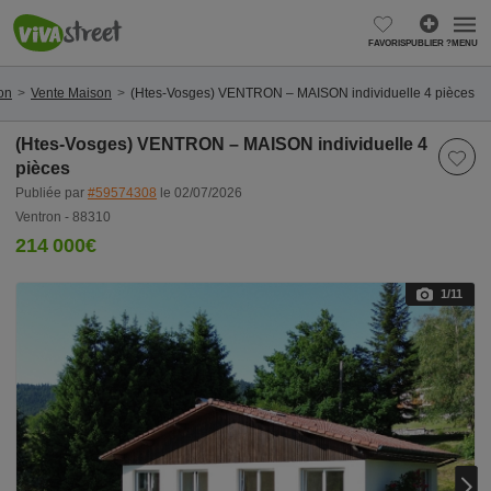
FAVORIS
PUBLIER ?
MENU
on
Vente Maison
(Htes-Vosges) VENTRON – MAISON individuelle 4 pièces
(Htes-Vosges) VENTRON – MAISON individuelle 4
pièces
Publiée par
#59574308
le 02/07/2026
Ventron - 88310
214 000€
1
/11