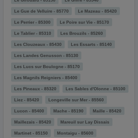
Le Girouard - 85150
Le Givre - 85540
Le Gue de Velluire - 85770
Le Mazeau - 85420
Le Perrier - 85300
Le Poire sur Vie - 85170
Le Tablier - 85310
Les Brouzils - 85260
Les Clouzeaux - 85430
Les Essarts - 85140
Les Landes Genusson - 85130
Les Lucs sur Boulogne - 85170
Les Magnils Reigniers - 85400
Les Pineaux - 85320
Les Sables d'Olonne - 85100
Liez - 85420
Longeville sur Mer - 85560
Lucon - 85400
Mache - 85190
Maille - 85420
Maillezais - 85420
Mareuil sur Lay Dissais
Martinet - 85150
Montaigu - 85600