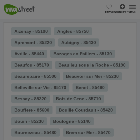
FAVORIS
PUBLIER ?
MENU
Aizenay - 85190
Angles - 85750
Apremont - 85220
Aubigny - 85430
Avrille - 85440
Bazoges en Paillers - 85130
Beaufou - 85170
Beaulieu sous la Roche - 85190
Beaurepaire - 85500
Beauvoir sur Mer - 85230
Belleville sur Vie - 85170
Benet - 85490
Bessay - 85320
Bois de Cene - 85710
Bouffere - 85600
Bouille Courdault - 85420
Bouin - 85230
Boulogne - 85140
Bournezeau - 85480
Brem sur Mer - 85470