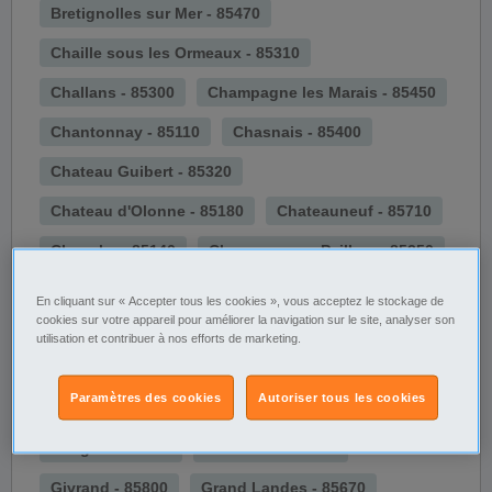
Bretignolles sur Mer - 85470
Chaille sous les Ormeaux - 85310
Challans - 85300
Champagne les Marais - 85450
Chantonnay - 85110
Chasnais - 85400
Chateau Guibert - 85320
Chateau d'Olonne - 85180
Chateauneuf - 85710
Chauche - 85140
Chavagnes en Paillers - 85250
Coex - 85220
Commequiers - 85220
En cliquant sur « Accepter tous les cookies », vous acceptez le stockage de
cookies sur votre appareil pour améliorer la navigation sur le site, analyser son
Corpe - 85320
Cugand - 85610
utilisation et contribuer à nos efforts de marketing.
Curzon - 85540
Damvix - 85420
Doix - 85200
Paramètres des cookies
Autoriser tous les cookies
Dompierre sur Yon - 85170
Falleron - 85670
Fougere - 85480
Froidfond - 85300
Givrand - 85800
Grand Landes - 85670