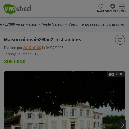
FAVORIS
PUBLIER ?
MENU
e - 17380 Vente Maison
Vente Maison
Maison rénovée290m2, 5 chambres
Maison rénovée290m2, 5 chambres
Publiée par
#61916199
le 04/07/2026
Tonnay Boutonne - 17380
395 000€
1
/10