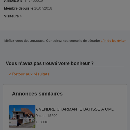
Annonce N°
347455510
Membre depuis le
26/07/2018
Visiteurs
4
Méfiez-vous des arnaques. Consultez nos conseils de sécurité
afin de les éviter
Vous n'avez pas trouvé votre bonheur ?
< Retour aux résultats
Annonces similaires
À VENDRE CHARMANTE BÂTISSE À OMPS (15)
Omps - 15290
91 800€