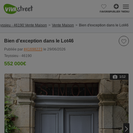
FAVORIS
PUBLIER ?
MENU
yssieu - 46190 Vente Maison
Vente Maison
Bien d'exception dans le Lot46
Bien d'exception dans le Lot46
Publiée par
#41698223
le 29/06/2026
Teyssieu - 46190
552 000€
1
/12