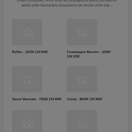
projet immobilier. Nous vous accompagnons avant, pendant et
après votre transaction et assurons de rendre votre exp...
Ruffec - 16700
124 500€
Champagne Mouton - 16350
116 125€
Sauze Vaussais - 79190
134 400€
Civray - 86400
139 360€