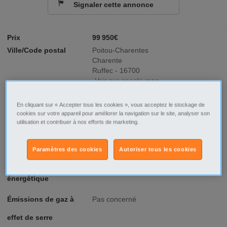
Signaler cette annonce
Prix
99 950€
Ville/Code postal
Poitou-Charentes
Charente
Ruffec - 16700
Voir sur google map
Type d'annonce
Agence Offre
En cliquant sur « Accepter tous les cookies », vous acceptez le stockage de
cookies sur votre appareil pour améliorer la navigation sur le site, analyser son
Neuf/Ancien
Ancien
utilisation et contribuer à nos efforts de marketing.
Nbre de pièces
6 pièce(s)
Paramètres des cookies
Autoriser tous les cookies
Consommation
E 231 - 330
énergétique
Émissions de gaz à
Pas concerné
effet de serre