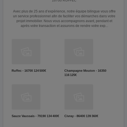
16700 RUFFEC
Avec plus de 25 ans d’expérience, notre équipe bilingue vous offre
un service professionnel afin de faciliter vos démarches dans votre
projet immobilier. Nous vous accompagnons avant, pendant et
après votre transaction et assurons de rendre votre exp...
Ruffec - 16700
124 500€
Champagne Mouton - 16350
116 125€
Sauze Vaussais - 79190
134 400€
Civray - 86400
139 360€