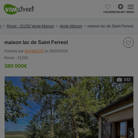
FAVORIS
PUBLIER ?
MENU
n
Revel - 31250 Vente Maison
Vente Maison
maison lac de Saint Ferreol
maison lac de Saint Ferreol
Publiée par
#64389255
le 28/05/2026
Revel - 31250
380 000€
1
/12