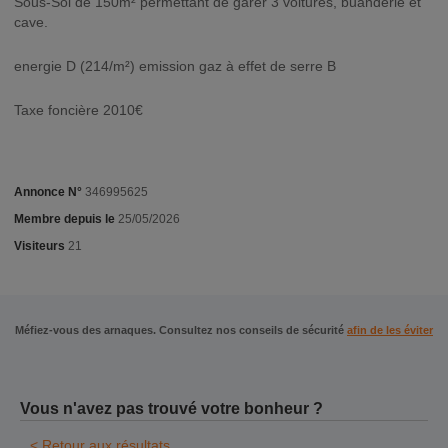
Sous-Sol de 150m² permettant de garer 3 voitures, buanderie et
cave.
energie D (214/m²) emission gaz à effet de serre B
Taxe foncière 2010€
Annonce N°
346995625
Membre depuis le
25/05/2026
Visiteurs
21
Méfiez-vous des arnaques. Consultez nos conseils de sécurité
afin de les éviter
Vous n'avez pas trouvé votre bonheur ?
< Retour aux résultats