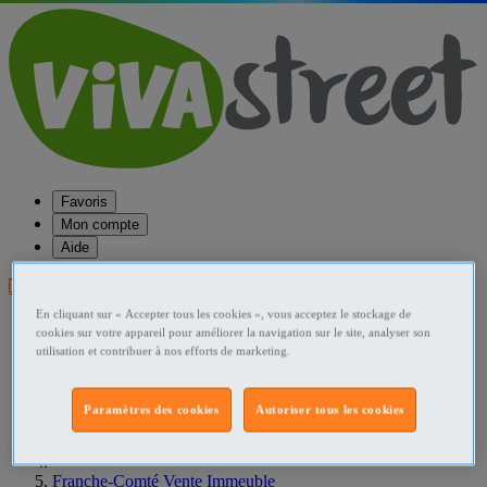
Favoris
Mon compte
Aide
Publier une annonce
En cliquant sur « Accepter tous les cookies », vous acceptez le stockage de
Favoris
cookies sur votre appareil pour améliorer la navigation sur le site, analyser son
Publier une annonce
utilisation et contribuer à nos efforts de marketing.
Menu
Accueil
Paramètres des cookies
Autoriser tous les cookies
France Vente Immeuble
Franche-Comté Vente Immeuble