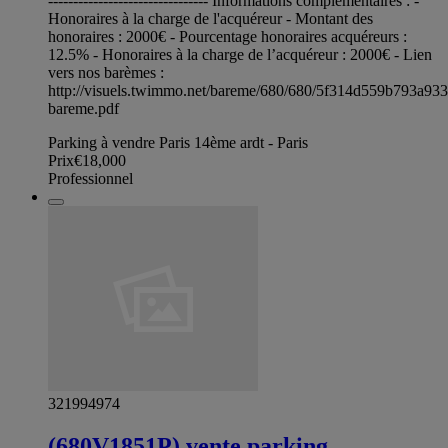
-------------------------------- Informations complémentaires : -
Honoraires à la charge de l'acquéreur - Montant des
honoraires : 2000€ - Pourcentage honoraires acquéreurs :
12.5% - Honoraires à la charge de l’acquéreur : 2000€ - Lien
vers nos barèmes :
http://visuels.twimmo.net/bareme/680/680/5f314d559b793a93
bareme.pdf
Parking à vendre Paris 14ème ardt - Paris
Prix
€18,000
Professionnel
321994974
(680V1851P) vente parking