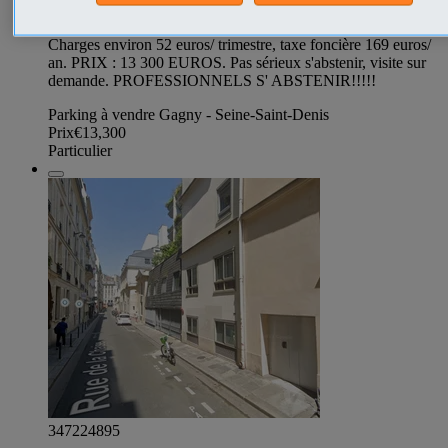
générale de la copropriété, pv d'AG disponible. Borne de
recharge véhicule électrique collective avec abonnement.
Charges environ 52 euros/ trimestre, taxe foncière 169 euros/
an. PRIX : 13 300 EUROS. Pas sérieux s'abstenir, visite sur
demande. PROFESSIONNELS S' ABSTENIR!!!!!
Parking à vendre Gagny - Seine-Saint-Denis
Prix
€13,300
Particulier
347224895