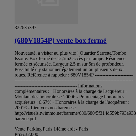
322635397
(680V1854P) vente box fermé
Nouveauté, à visiter au plus vite ! Quartier Sarrette/Tombe
Issoire. Box fermé de 12,5m2 accès par rampe. Résidence
fermée et sécurisée. Largeur 2,5 m sur 5m de profondeur.
Possibilité d'y stationner également un ou plusieurs deux-
roues. Référence à rappeler : 680V1854P -------------------------
------------------------------------------------------------------------------
----------------------------------------- Informations
complémentaires : - Honoraires à la charge de l'acquéreur -
Montant des honoraires : 2000€ - Pourcentage honoraires
acquéreurs : 6.67% - Honoraires à la charge de l’acquéreur :
2001€ - Lien vers nos barèmes :
http://visuels.twimmo.net/bareme/680/680/5f314d559b793a93
bareme.pdf
Vente Parking Paris 14ème ardt - Paris
Prix
€32,000