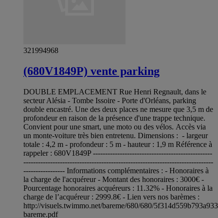
321994968
(680V1849P) vente parking
DOUBLE EMPLACEMENT Rue Henri Regnault, dans le
secteur Alésia - Tombe Issoire - Porte d'Orléans, parking
double encastré. Une des deux places ne mesure que 3,5 m de
profondeur en raison de la présence d'une trappe technique.
Convient pour une smart, une moto ou des vélos. Accès via
un monte-voiture très bien entretenu. Dimensions : - largeur
totale : 4,2 m - profondeur : 5 m - hauteur : 1,9 m Référence à
rappeler : 680V1849P -------------------------------------------------
------------------------------------------------------------------------------
----------------- Informations complémentaires : - Honoraires à
la charge de l'acquéreur - Montant des honoraires : 3000€ -
Pourcentage honoraires acquéreurs : 11.32% - Honoraires à la
charge de l’acquéreur : 2999.8€ - Lien vers nos barèmes :
http://visuels.twimmo.net/bareme/680/680/5f314d559b793a93
bareme.pdf