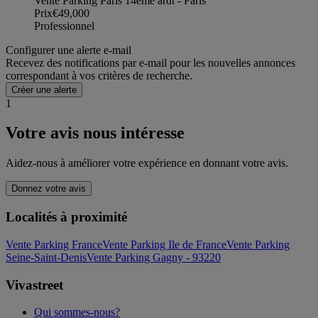
Vente Parking Paris 14ème ardt - Paris
Prix
€49,000
Professionnel
Configurer une alerte e-mail
Recevez des notifications par e-mail pour les nouvelles annonces
correspondant à vos critères de recherche.
Créer une alerte
1
Votre avis nous intéresse
Aidez-nous à améliorer votre expérience en donnant votre avis.
Donnez votre avis
Localités à proximité
Vente Parking France
Vente Parking Ile de France
Vente Parking
Seine-Saint-Denis
Vente Parking Gagny - 93220
Vivastreet
Qui sommes-nous?