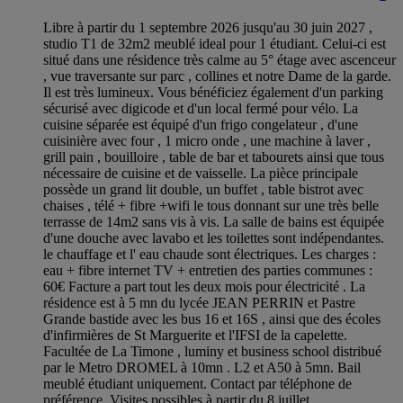
Libre à partir du 1 septembre 2026 jusqu'au 30 juin 2027 ,
studio T1 de 32m2 meublé ideal pour 1 étudiant. Celui-ci est
situé dans une résidence très calme au 5° étage avec ascenceur
, vue traversante sur parc , collines et notre Dame de la garde.
Il est très lumineux. Vous bénéficiez également d'un parking
sécurisé avec digicode et d'un local fermé pour vélo. La
cuisine séparée est équipé d'un frigo congelateur , d'une
cuisinière avec four , 1 micro onde , une machine à laver ,
grill pain , bouilloire , table de bar et tabourets ainsi que tous
nécessaire de cuisine et de vaisselle. La pièce principale
possède un grand lit double, un buffet , table bistrot avec
chaises , télé + fibre +wifi le tous donnant sur une très belle
terrasse de 14m2 sans vis à vis. La salle de bains est équipée
d'une douche avec lavabo et les toilettes sont indépendantes.
le chauffage et l' eau chaude sont électriques. Les charges :
eau + fibre internet TV + entretien des parties communes :
60€ Facture a part tout les deux mois pour électricité . La
résidence est à 5 mn du lycée JEAN PERRIN et Pastre
Grande bastide avec les bus 16 et 16S , ainsi que des écoles
d'infirmières de St Marguerite et l'IFSI de la capelette.
Facultée de La Timone , luminy et business school distribué
par le Metro DROMEL à 10mn . L2 et A50 à 5mn. Bail
meublé étudiant uniquement. Contact par téléphone de
préférence. Visites possibles à partir du 8 juillet.