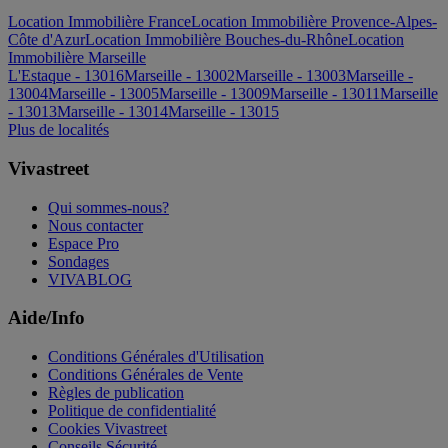
Location Immobilière France
Location Immobilière Provence-Alpes-
Côte d'Azur
Location Immobilière Bouches-du-Rhône
Location
Immobilière Marseille
L'Estaque - 13016
Marseille - 13002
Marseille - 13003
Marseille -
13004
Marseille - 13005
Marseille - 13009
Marseille - 13011
Marseille
- 13013
Marseille - 13014
Marseille - 13015
Plus de localités
Vivastreet
Qui sommes-nous?
Nous contacter
Espace Pro
Sondages
VIVABLOG
Aide/Info
Conditions Générales d'Utilisation
Conditions Générales de Vente
Règles de publication
Politique de confidentialité
Cookies Vivastreet
Conseils Sécurité