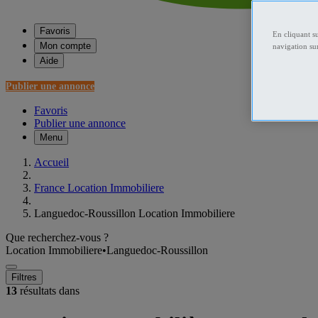
Favoris
En cliquant s
Mon compte
navigation sur
Aide
Publier une annonce
Favoris
Publier une annonce
Menu
Accueil
France Location Immobiliere
Languedoc-Roussillon Location Immobiliere
Que recherchez-vous ?
Location Immobiliere
•
Languedoc-Roussillon
Filtres
13
résultats dans