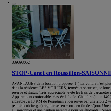
339393052
STOP-Canet en Roussillon-SAISONN
AVANTAGES de la location proposée: 1°) La voiture n'est plus u
dans la résidence LES VOILIERS, fermée et sécurisée, je loue, d
réservé et gratuit (Très appréciable, évite les frais de parcmèt
Appartement confortable. classée 1 étoile. Chambre (lit en 140 ),
agréable , à 13 KM de Perpignan et desservie par une 2fois 2 voi
(eau-électricité-gaz) régularisés en + ou - en fin de séjour. Une
au saisonnier et une caution parentale pour les étudiants. Rens