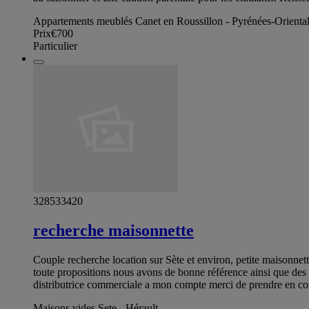
Appartements meublés Canet en Roussillon - Pyrénées-Orienta
Prix
€700
Particulier
328533420
recherche maisonnette
Couple recherche location sur Sète et environ, petite maisonnett
toute propositions nous avons de bonne référence ainsi que des 
distributrice commerciale a mon compte merci de prendre en 
Maisons vides Sete - Hérault