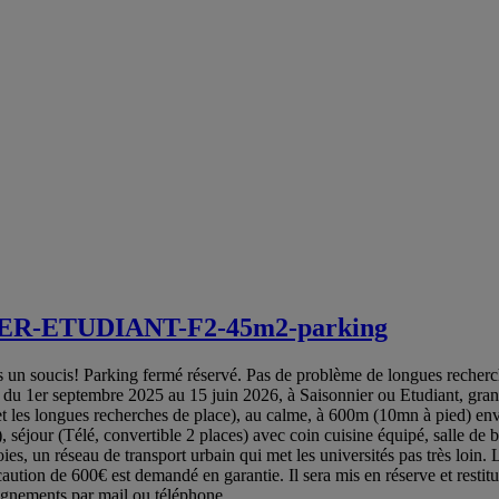
IER-ETUDIANT-F2-45m2-parking
n soucis! Parking fermé réservé. Pas de problème de longues recherches
u 1er septembre 2025 au 15 juin 2026, à Saisonnier ou Etudiant, grand 
re et les longues recherches de place), au calme, à 600m (10mn à pied) e
 séjour (Télé, convertible 2 places) avec coin cuisine équipé, salle de 
es, un réseau de transport urbain qui met les universités pas très loin
 caution de 600€ est demandé en garantie. Il sera mis en réserve et resti
eignements par mail ou téléphone.