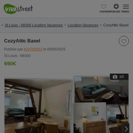
FAVORIS
PUBLIER ?
MENU
St Louis - 68300 Location Vacances
Location Vacances
CozyAttic Basel
CozyAttic Basel
Publiée par
#24705853
le 08/05/2025
St Louis - 68300
690€
1
/3