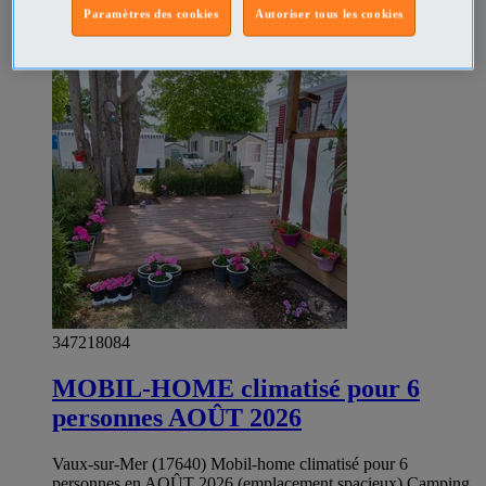
Paramètres des cookies
Autoriser tous les cookies
Prix
€250
Particulier
347218084
MOBIL-HOME climatisé pour 6
personnes AOÛT 2026
Vaux-sur-Mer (17640) Mobil-home climatisé pour 6
personnes en AOÛT 2026 (emplacement spacieux) Camping