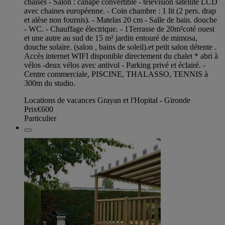
chaises - Salon : canapé convertible - télévision satellite LCD
avec chaines européenne. - Coin chambre : 1 lit (2 pers. drap
et alèse non fournis). - Matelas 20 cm - Salle de bain. douche
- WC. - Chauffage électrique. - 1Terrasse de 20m²coté ouest
et une autre au sud de 15 m² jardin entouré de mimosa,
douche solaire. (salon , bains de soleil).et petit salon détente .
Accès internet WIFI disponible directement du chalet * abri à
vélos -deux vélos avec antivol - Parking privé et éclairé. -
Centre commerciale, PISCINE, THALASSO, TENNIS à
300m du studio.
Locations de vacances Grayan et l'Hopital - Gironde
Prix
€600
Particulier