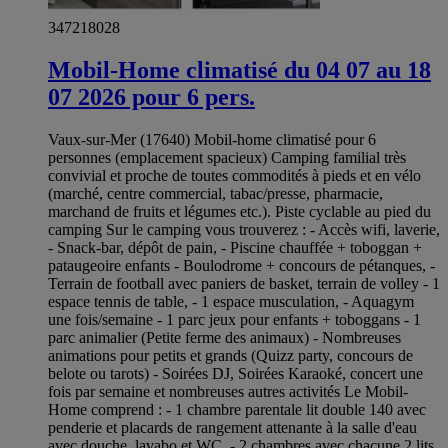
347218028
Mobil-Home climatisé du 04 07 au 18
07 2026 pour 6 pers.
Vaux-sur-Mer (17640) Mobil-home climatisé pour 6
personnes (emplacement spacieux) Camping familial très
convivial et proche de toutes commodités à pieds et en vélo
(marché, centre commercial, tabac/presse, pharmacie,
marchand de fruits et légumes etc.). Piste cyclable au pied du
camping Sur le camping vous trouverez : - Accès wifi, laverie,
- Snack-bar, dépôt de pain, - Piscine chauffée + toboggan +
pataugeoire enfants - Boulodrome + concours de pétanques, -
Terrain de football avec paniers de basket, terrain de volley - 1
espace tennis de table, - 1 espace musculation, - Aquagym
une fois/semaine - 1 parc jeux pour enfants + toboggans - 1
parc animalier (Petite ferme des animaux) - Nombreuses
animations pour petits et grands (Quizz party, concours de
belote ou tarots) - Soirées DJ, Soirées Karaoké, concert une
fois par semaine et nombreuses autres activités Le Mobil-
Home comprend : - 1 chambre parentale lit double 140 avec
penderie et placards de rangement attenante à la salle d'eau
avec douche, lavabo et WC, - 2 chambres avec chacune 2 lits