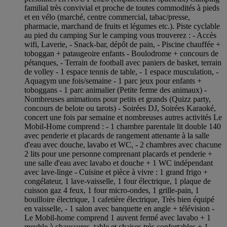
familial très convivial et proche de toutes commodités à pieds
et en vélo (marché, centre commercial, tabac/presse,
pharmacie, marchand de fruits et légumes etc.). Piste cyclable
au pied du camping Sur le camping vous trouverez : - Accès
wifi, Laverie, - Snack-bar, dépôt de pain, - Piscine chauffée +
toboggan + pataugeoire enfants - Boulodrome + concours de
pétanques, - Terrain de football avec paniers de basket, terrain
de volley - 1 espace tennis de table, - 1 espace musculation, -
Aquagym une fois/semaine - 1 parc jeux pour enfants +
toboggans - 1 parc animalier (Petite ferme des animaux) -
Nombreuses animations pour petits et grands (Quizz party,
concours de belote ou tarots) - Soirées DJ, Soirées Karaoké,
concert une fois par semaine et nombreuses autres activités Le
Mobil-Home comprend : - 1 chambre parentale lit double 140
avec penderie et placards de rangement attenante à la salle
d'eau avec douche, lavabo et WC, - 2 chambres avec chacune
2 lits pour une personne comprenant placards et penderie +
une salle d'eau avec lavabo et douche + 1 WC indépendant
avec lave-linge - Cuisine et pièce à vivre : 1 grand frigo +
congélateur, 1 lave-vaisselle, 1 four électrique, 1 plaque de
cuisson gaz 4 feux, 1 four micro-ondes, 1 grille-pain, 1
bouilloire électrique, 1 cafetière électrique, Très bien équipé
en vaisselle, - 1 salon avec banquette en angle + télévision -
Le Mobil-home comprend 1 auvent fermé avec lavabo + 1
meuble à chaussures, table et chaises très confortables + 1