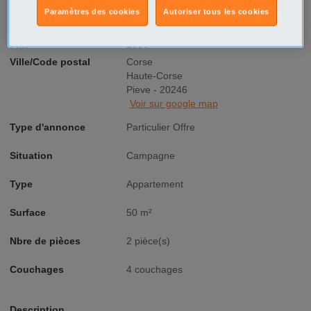
Paramètres des cookies
Autoriser tous les cookies
Prix
250€
Ville/Code postal
Corse
Haute-Corse
Pieve - 20246
Voir sur google map
Type d'annonce
Particulier Offre
Situation
Campagne
Type
Appartement
Surface
50 m²
Nbre de pièces
2 pièce(s)
Couchages
4 couchages
Description