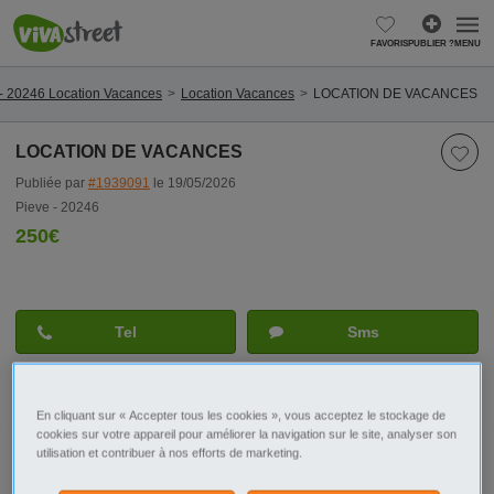
FAVORIS
PUBLIER ?
MENU
 - 20246 Location Vacances
Location Vacances
LOCATION DE VACANCES
LOCATION DE VACANCES
Publiée par
#1939091
le 19/05/2026
Pieve - 20246
250€
Tel
Sms
Contacter par email
En cliquant sur « Accepter tous les cookies », vous acceptez le stockage de
cookies sur votre appareil pour améliorer la navigation sur le site, analyser son
utilisation et contribuer à nos efforts de marketing.
Signaler cette annonce