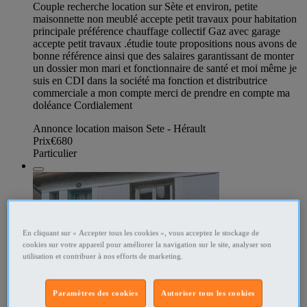
Couple recherche location sur Sète et environ, petite
maisonnette non meublé accepte petit travaux pour habitation
principale préférence chauffage collectif Gaz avec garage
accepte petit travaux .étudie toute propositions nous avons de
bonne référence ainsi que des salaires garantissant de monter
un dossier mon mari et fonctionnaire de santé et moi même je
suis en CDI dans la société ma fonction et distributrice
commerciale a mon compte merci de prendre en compte ma
doléance Cordialement
Annonce location maison Sete - Hérault
Prix
€680
Particulier
En cliquant sur « Accepter tous les cookies », vous acceptez le stockage de
cookies sur votre appareil pour améliorer la navigation sur le site, analyser son
utilisation et contribuer à nos efforts de marketing.
Paramètres des cookies
Autoriser tous les cookies