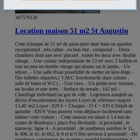
347576120
Location maison 51 m2 St Augustin
Cette échoppe de 51 m² de plain-pied situé dans un quartier
exceptionnel , très calme , en bon état , comprend : - Deux
chambres dont une avec placard , toutes les deux avec double
vitrage, - Une cuisine indépendante de 13 m² avec 2 buffets et
tout un mur en double vitrage qui donne sur le jardin, - Un
séjour , - Une salle d'eau possibilité de mettre un lave-linge -
Des toilettes séparées.( V.M.C fonctionnelle dans cuisine ,
salle de bains et W.C) , - Une cave, - Un jardin avec terrasse ,
un lavabo et une serre. - Surface du terrain : 162 m2 -
Chauffage individuel au gaz de ville . Logement assujetti au
décret d'encadrement des loyers Loyer de référence majoré :
13,40 /m2 Loyer : 820 € + Charges : 15 € = 835 € Dépôt de
garantie : 820 € Vous pouvez vous déplacer facilement sans
utiliser votre voiture : - Cette maison est située à 3,4 km du
centre de Bordeaux ( place Pey-Berland) - A proximité , le
tramway, ligne A - A proximité , de nombreux autobus le 11,
le 406, le 41, le 602, le 8 et le 9 Des services à proximité: - De
nombreux commerces de quartier+ marché hebdomadaire +