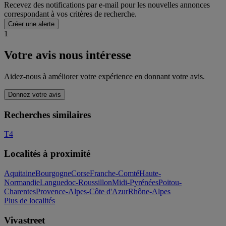
Recevez des notifications par e-mail pour les nouvelles annonces
correspondant à vos critères de recherche.
Créer une alerte
1
Votre avis nous intéresse
Aidez-nous à améliorer votre expérience en donnant votre avis.
Donnez votre avis
Recherches similaires
T4
Localités à proximité
Aquitaine
Bourgogne
Corse
Franche-Comté
Haute-
Normandie
Languedoc-Roussillon
Midi-Pyrénées
Poitou-
Charentes
Provence-Alpes-Côte d'Azur
Rhône-Alpes
Plus de localités
Vivastreet