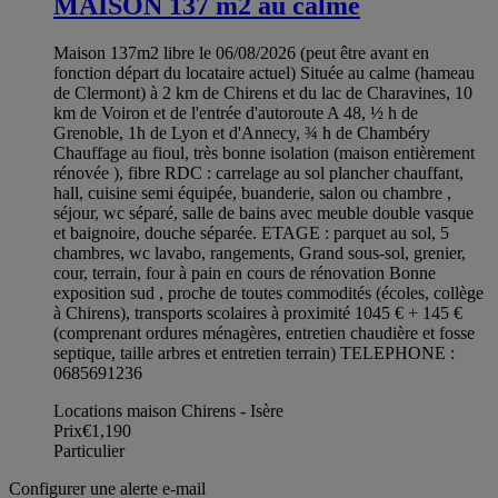
MAISON 137 m2 au calme
Maison 137m2 libre le 06/08/2026 (peut être avant en
fonction départ du locataire actuel) Située au calme (hameau
de Clermont) à 2 km de Chirens et du lac de Charavines, 10
km de Voiron et de l'entrée d'autoroute A 48, ½ h de
Grenoble, 1h de Lyon et d'Annecy, ¾ h de Chambéry
Chauffage au fioul, très bonne isolation (maison entièrement
rénovée ), fibre RDC : carrelage au sol plancher chauffant,
hall, cuisine semi équipée, buanderie, salon ou chambre ,
séjour, wc séparé, salle de bains avec meuble double vasque
et baignoire, douche séparée. ETAGE : parquet au sol, 5
chambres, wc lavabo, rangements, Grand sous-sol, grenier,
cour, terrain, four à pain en cours de rénovation Bonne
exposition sud , proche de toutes commodités (écoles, collège
à Chirens), transports scolaires à proximité 1045 € + 145 €
(comprenant ordures ménagères, entretien chaudière et fosse
septique, taille arbres et entretien terrain) TELEPHONE :
0685691236
Locations maison Chirens - Isère
Prix
€1,190
Particulier
Configurer une alerte e-mail