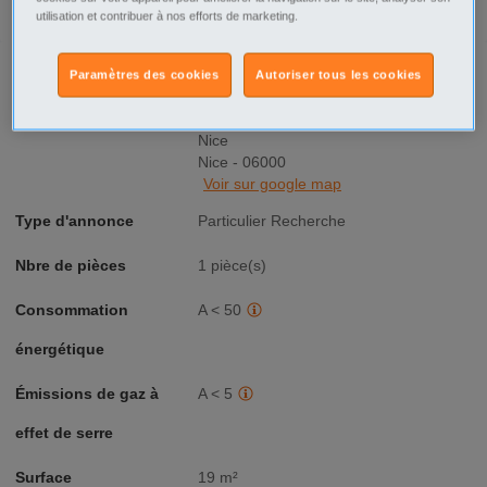
utilisation et contribuer à nos efforts de marketing.
Prix
650€
Paramètres des cookies
Autoriser tous les cookies
Ville/Code postal
Provence-Alpes-Côte d'Azur
Alpes-Maritimes
Nice
Nice - 06000
Voir sur google map
Type d'annonce
Particulier Recherche
Nbre de pièces
1 pièce(s)
Consommation
A < 50
énergétique
Émissions de gaz à
A < 5
effet de serre
Surface
19 m²