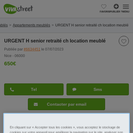
FAVORIS
PUBLIER ?
MENU
ublés
Appartements meublés
URGENT H senior retraité ch location meublé
URGENT H senior retraité ch location meublé
Publiée par
#6634451
le 07/07/2023
Nice - 06000
650€
Tel
Sms
Contacter par email
En cliquant sur « Accepter tous les cookies », vous acceptez le stockage de
Signaler cette annonce
cookies sur votre appareil pour améliorer la navigation sur le site, analyser son