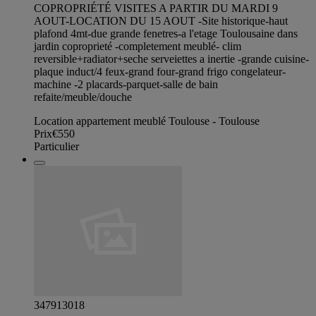
COPROPRIÉTÉ VISITES A PARTIR DU MARDI 9
AOUT-LOCATION DU 15 AOUT -Site historique-haut
plafond 4mt-due grande fenetres-a l'etage Toulousaine dans
jardin coproprieté -completement meublé- clim
reversible+radiator+seche serveiettes a inertie -grande cuisine-
plaque induct/4 feux-grand four-grand frigo congelateur-
machine -2 placards-parquet-salle de bain
refaite/meuble/douche
Location appartement meublé Toulouse - Toulouse
Prix
€550
Particulier
347913018