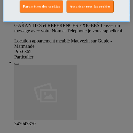
proche de l’Hôpital ; de la Gare ; du Collège ; de l’Usine LISI
Paramètres des cookies
Autoriser tous les cookies
Creuset. Loyer 365 € + Provision charges 85 € (Eau,
Chauffage, électricité …) Possibilité carré de jardin. Réservé à
une personne calme, très SOIGNEUX et responsable.
GARANTIES et REFERENCES EXIGEES Laisser un
message avec votre Nom et Téléphone je vous rappellerai.
Location appartement meublé Mauvezin sur Gupie -
Marmande
Prix
€365
Particulier
347943370