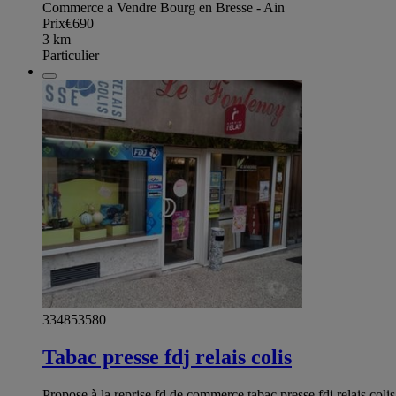
Commerce a Vendre Bourg en Bresse - Ain
Prix
€690
3
km
Particulier
334853580
Tabac presse fdj relais colis
Propose à la reprise fd de commerce tabac presse fdj relais co