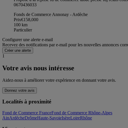
0670436033
Fonds de Commerce Annonay - Ardèche
Prix
€158,000
100
km
Particulier
Configurer une alerte e-mail
Recevez des notifications par e-mail pour les nouvelles annonces corr
Créer une alerte
1
Votre avis nous intéresse
Aidez-nous à améliorer votre expérience en donnant votre avis.
Donnez votre avis
Localités à proximité
Fond de Commerce France
Fond de Commerce Rhône-Alpes
Ain
Ardèche
Drôme
Haute-Savoie
Isère
Loire
Rhône