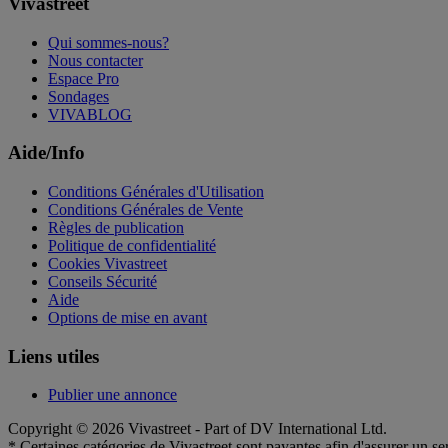
Vivastreet
Qui sommes-nous?
Nous contacter
Espace Pro
Sondages
VIVABLOG
Aide/Info
Conditions Générales d'Utilisation
Conditions Générales de Vente
Règles de publication
Politique de confidentialité
Cookies Vivastreet
Conseils Sécurité
Aide
Options de mise en avant
Liens utiles
Publier une annonce
Copyright © 2026 Vivastreet - Part of DV International Ltd.
* Certaines catégories de Vivastreet sont payantes afin d'assurer un ser