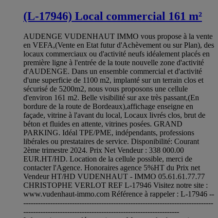
(L-17946) Local commercial 161 m²
AUDENGE VUDENHAUT IMMO vous propose à la vente
en VEFA,(Vente en Etat futur d'Achèvement ou sur Plan), des
locaux commerciaux ou d'activité neufs idéalement placés en
première ligne à l'entrée de la toute nouvelle zone d'activité
d'AUDENGE. Dans un ensemble commercial et d'activité
d'une superficie de 1100 m2, implanté sur un terrain clos et
sécurisé de 5200m2, nous vous proposons une cellule
d'environ 161 m2. Belle visibilité sur axe très passant,(En
bordure de la route de Bordeaux),affichage enseigne en
façade, vitrine à l'avant du local, Locaux livrés clos, brut de
béton et fluides en attente, vitrines posées. GRAND
PARKING. Idéal TPE/PME, indépendants, professions
libérales ou prestataires de service. Disponibilité: Courant
2ème trimestre 2024. Prix Net Vendeur : 338 000.00
EUR.HT/HD. Location de la cellule possible, merci de
contacter l'Agence. Honoraires agence 5%HT du Prix net
Vendeur HT/HD VUDENHAUT - IMMO 05.61.61.77.77
CHRISTOPHE VERLOT REF L-17946 Visitez notre site :
www.vudenhaut-immo.com Référence à rappeler : L-17946 --
------------------------------------------------------------------------------
----------------------------------------------------------------