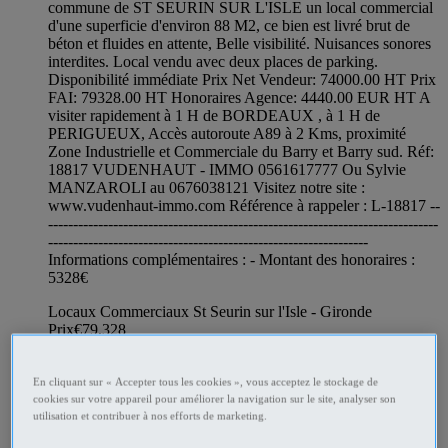
commune de ST SEURIN SUR L'ISLE un local commercial
d'une superficie d'environ 88 M2, ce bien est livré brut de
béton et fluides en attente, Belle visibilité. Nuisances sonores
interdites. Local vendu avec deux places de parking.
Disponibilité immédiate Prix Net Vendeur: 74000.00 HT Prix
FAI: 79328.00 HT Honoraires Agence: 4440.00 EUR HT A
visiter rapidement à 1 H de BORDEAUX , à 1 H de
PERIGUEUX, Accès autoroute A89 à 2 Kms, proximité
Zone Industrielle et Commerciale du Barry et Barry sud. Réf:
18817 VUDENHAUT - IMMO 0561617777 Ou Sylvie
MANZAROLI au 0676038121 Visitez notre site :
www.vudenhaut-immo.com Référence à rappeler : L-18817 --
------------------------------------------------------------------------------
----------------------------------------------------------------
Informations complémentaires : - Montant des honoraires :
5328€
Locaux Commerciaux St Seurin sur l'Isle - Gironde
Prix
€79,328
100
km
Professionnel
En cliquant sur « Accepter tous les cookies », vous acceptez le stockage de
cookies sur votre appareil pour améliorer la navigation sur le site, analyser son
utilisation et contribuer à nos efforts de marketing.