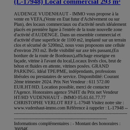
(L-17948) Local commercial 293 m²
AUDENGE VUDENHAUT - IMMO vous propose à la
vente en VEFA,(Vente en Etat futur d'Achèvement ou sur
Plan), des locaux commerciaux ou d'activité neufs idéalement
placés en première ligne à l'entrée de la toute nouvelle zone
d'activité d'AUDENGE. Dans un ensemble commercial et
d'activité d'une superficie de 1100 m2, implanté sur un terrain
clos et sécurisé de 5200m2, nous vous proposons une cellule
d'environ 293 m2. Belle visibilité sur axe très passant,(En
bordure de la route de Bordeaux),affichage enseigne en
façade, vitrine à l'avant du local,Locaux livrés clos, brut de
béton et fluides en attente, vitrines posées. GRAND
PARKING. Idéal TPE/PME, indépendants, professions
libérales ou prestataires de service. Disponibilité: Courant
2ème trimestre 2024. Prix Net Vendeur : 611 572.00
EUR.HT/HD. Location possible, merci de contacter
l'Agence. Honoraires agence 5%HT du Prix net Vendeur
HT/HD VUDENHAUT - IMMO 05.61.61.77.77
CHRISTOPHE VERLOT REF L-17948 Visitez notre site :
www.vudenhaut-immo.com Référence à rappeler : L-17948 --
------------------------------------------------------------------------------
----------------------------------------------------------------
Informations complémentaires : - Montant des honoraires :
36694€