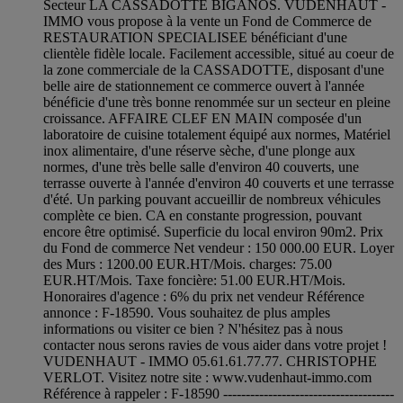
Secteur LA CASSADOTTE BIGANOS. VUDENHAUT -
IMMO vous propose à la vente un Fond de Commerce de
RESTAURATION SPECIALISEE bénéficiant d'une
clientèle fidèle locale. Facilement accessible, situé au coeur de
la zone commerciale de la CASSADOTTE, disposant d'une
belle aire de stationnement ce commerce ouvert à l'année
bénéficie d'une très bonne renommée sur un secteur en pleine
croissance. AFFAIRE CLEF EN MAIN composée d'un
laboratoire de cuisine totalement équipé aux normes, Matériel
inox alimentaire, d'une réserve sèche, d'une plonge aux
normes, d'une très belle salle d'environ 40 couverts, une
terrasse ouverte à l'année d'environ 40 couverts et une terrasse
d'été. Un parking pouvant accueillir de nombreux véhicules
complète ce bien. CA en constante progression, pouvant
encore être optimisé. Superficie du local environ 90m2. Prix
du Fond de commerce Net vendeur : 150 000.00 EUR. Loyer
des Murs : 1200.00 EUR.HT/Mois. charges: 75.00
EUR.HT/Mois. Taxe foncière: 51.00 EUR.HT/Mois.
Honoraires d'agence : 6% du prix net vendeur Référence
annonce : F-18590. Vous souhaitez de plus amples
informations ou visiter ce bien ? N'hésitez pas à nous
contacter nous serons ravies de vous aider dans votre projet !
VUDENHAUT - IMMO 05.61.61.77.77. CHRISTOPHE
VERLOT. Visitez notre site : www.vudenhaut-immo.com
Référence à rappeler : F-18590 --------------------------------------