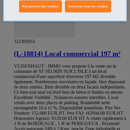
Paramètres des cookies
Autoriser tous les cookies
322305053
(L-18814) Local commercial 197 m²
VUDENHAUT - IMMO vous propose à la vente sur la
commune de ST SEURIN SUR L'ISLE à un local
commercial d'une superficie d'environ 197 M2 divisible
également. Nombreuses ouvertures en façade, bien disposant
de deux entrées. Bien divisible en deux locaux indépendants.
Ce bien tout neuf est livré brut de béton et fluides en attente.
Excellente Visibilité . Nuisances sonores interdites. Local
vendu avec deux places de parking. Rentabilité nette
envisageable 10 à 11 %. Disponibilité immédiate. Prix Net
Vendeur: 152.000 EUR.HT. Prix FAI: 162944.00 EUR.HT
Honoraires Agence: 9120.00 EUR HT A visiter rapidement à
1 H de BORDEAUX , 1 H de PERIGUEUX , Proximité
Accès autoroute A89 à 2 Kms, proche Zone industrielle et