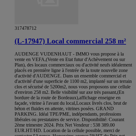
317478712
(L-17947) Local commercial 258 m²
AUDENGE VUDENHAUT - IMMO vous propose à la
vente en VEFA,(Vente en Etat futur d'Achèvement ou sur
Plan), des locaux commerciaux ou d'activité neufs idéalement
placés en première ligne à l'entrée de la toute nouvelle zone
d'activité d'AUDENGE. Dans un ensemble commercial et
d'activité d'une superficie de 1100 m2, implanté sur un terrain
clos et sécurisé de 5200m2, nous vous proposons une cellule
d'environ 258 m2. Belle visibilité sur axe très passant,(En
bordure de la route de Bordeaux),affichage enseigne en
façade, vitrine à l'avant du local,Locaux livrés clos, brut de
béton et fluides en attente, vitrines posées. GRAND
PARKING. Idéal TPE/PME, indépendants, professions
libérales ou prestataires de service. Disponibilité: Courant
2ème trimestre 2024. Prix Net Vendeur : 538 389.00
EUR.HT/HD. Location de la cellule possible, merci de
contacter l'Agence. Honoraires agence 5%HT du Prix net