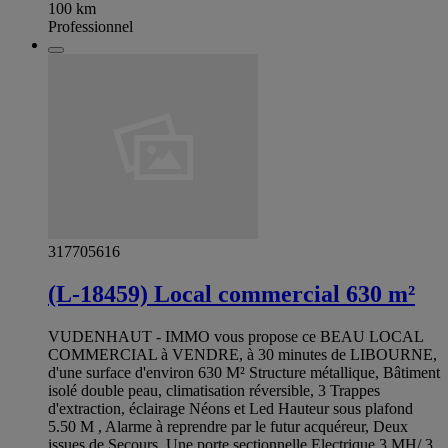
100
km
Professionnel
317705616
(L-18459) Local commercial 630 m²
VUDENHAUT - IMMO vous propose ce BEAU LOCAL
COMMERCIAL à VENDRE, à 30 minutes de LIBOURNE,
d'une surface d'environ 630 M² Structure métallique, Bâtiment
isolé double peau, climatisation réversible, 3 Trappes
d'extraction, éclairage Néons et Led Hauteur sous plafond
5.50 M , Alarme à reprendre par le futur acquéreur, Deux
issues de Secours, Une porte sectionnelle Electrique 3 MH/ 3