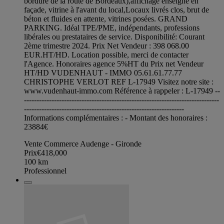
bordure de la route de Bordeaux),affichage enseigne en
façade, vitrine à l'avant du local,Locaux livrés clos, brut de
béton et fluides en attente, vitrines posées. GRAND
PARKING. Idéal TPE/PME, indépendants, professions
libérales ou prestataires de service. Disponibilité: Courant
2ème trimestre 2024. Prix Net Vendeur : 398 068.00
EUR.HT/HD. Location possible, merci de contacter
l'Agence. Honoraires agence 5%HT du Prix net Vendeur
HT/HD VUDENHAUT - IMMO 05.61.61.77.77
CHRISTOPHE VERLOT REF L-17949 Visitez notre site :
www.vudenhaut-immo.com Référence à rappeler : L-17949 --
------------------------------------------------------------------------------
----------------------------------------------------------------
Informations complémentaires : - Montant des honoraires :
23884€
Vente Commerce Audenge - Gironde
Prix
€418,000
100
km
Professionnel