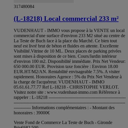
317480084
(L-18218) Local commercial 233 m²
VUDENHAUT - IMMO vous propose à la VENTE un local
commercial d'une surface d'environ 233 M2 situé au centre de
La Teste de Buch face à la place du Marché. Ce bien tout
neuf est livré brut de béton et fluides en attente. Excellente
Visibilité.Vitrine de 10 ML. Deux places de parking privées
sont mises à disposition de ce bien. Cours/Jardin intérieur
d'environ 100 m2. Disponibilité immédiate. Prix Net Vendeur:
650 000.00 EUR. Provision taxe foncière : Environ 18.00
EUR.HT/M2/AN. Rentabilité envisageable 7.5%. A visiter
rapidement. Honoraires Agence : 5% du Prix Net Vendeur à
la charge de l'acquéreur. VUDENHAUT - IMMO
05.61.61.77.77 Ref L-18218 - CHRISTOPHE VERLOT.
Visitez notre site : www.vudenhaut-immo.com Référence à
rappeler : L-18218 ------------------------------------------------------
------------------------------------------------------------------------------
------------ Informations complémentaires : - Montant des
honoraires : 39000€
Vente Fond de Commerce La Teste de Buch - Gironde
Prix
€682,500