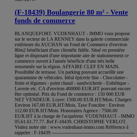
(F-18439) Boulangerie 80 m² - Vente
fonds de commerce
BLANQUEFORT. VUDENHAUT - IMMO vous propose
sur le secteur de LA RENNEY dans la galerie commerciale
extérieure du AUCHAN un Fond de Commerce d'environ
80m2 bénéficiant d'une clientèle fidèle. Situé en première
ligne et disposant d'une importante aire de stationnement ce
commerce ouvert à l'année bénéficie d'une très belle
renommée sur la région. AFFAIRE CLEF EN MAIN.
Possibilité de terrasse. Un parking pouvant accueillir une
quarantaine de véhicules. Idéal épicerie fine - Chocolatier -
fruits et légumes - point chaud - sandwicherie - Esthétique -
Laverie etc. CA d'environ 400000 EUR.HT pouvant encore
être optimisé. Prix du Fond de commerce : 150 000 EUR
NET VENDEUR. Loyer: 1500.00 EUR.HT/Mois. Charges:
Environ 167,00 EUR.HT/Mois. Taxe Foncière : Environ
112.00 EUR.HT/Mois. Honoraires Agence : 7500.00
EUR.HT à la charge de l'acquéreur. VUDENHAUT - IMMO
05.61.61.77.77. Ref F-18439. CHRISTOPHE VERLOT.
Visitez notre site : www.vudenhaut-immo.com Référence à
rappeler : F-18439 ------------------------------------------------------