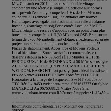
ML, Construit en 2011, huisseries alu double vitrage,
comprenant une réserve (Compteur électrique aux normes
mais prévoir l'entourage coupe feu 1 H), de 100 M² murs
coupe feu 2 H (ciment au sol), 2 Sanitaires aux normes
Handicapés, avec également flash lumineux relié à l 'alarme
Incendie, (carrelage au sol),Porte entrée Local de 3 MH/3
ML, à l'étage une réserve d'appoint avec un point d'eau plus
bureau murs coupe feux 1 H(80 M²) au sol OSB Brut, sur un
terrain de 3700 M² partiellement clôturé, à l'extérieur éclairage
projecteurs sur un parking bicouche noir de minimum 35
Places de stationnement, Accès gros et Moyens Porteurs.,
Local bien situé en Zone d'activité et commerciale, est
desservis depuis la RN 89 Accès à 10 Minutes, à 1 H de
PERIGUEUX, 1 H de BORDEAUX, à 50 Mètres l'enseigne
ALDI, ACTION, LIDL,HYPER U, MARIE BLACHERE,
WELDOM, BASIC FIT, fort passage jour , idéal investisseur.
Prix de Vente: 430000 EUR Taxe Foncière: 6000 EUR
Honoraires à la charge de l'acquéreur 5 % HT Soit 25800
TTC Réf: L-18459 vudenhaut-immo: 0561617777 Où Sylvie
MANZROLI Au 0676038121 Visitez Notre Site:
www.vudenhaut-immo.com Référence à rappeler : L-18459 --
------------------------------------------------------------------------------
----------------------------------------------------------------
Informations complémentaires : - Montant des honoraires :
25800€