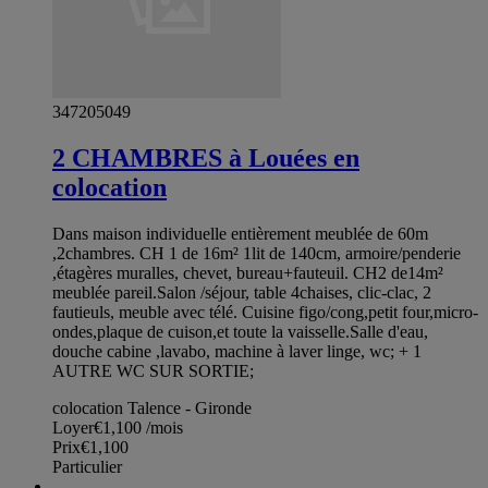
347205049
2 CHAMBRES à Louées en
colocation
Dans maison individuelle entièrement meublée de 60m
,2chambres. CH 1 de 16m² 1lit de 140cm, armoire/penderie
,étagères muralles, chevet, bureau+fauteuil. CH2 de14m²
meublée pareil.Salon /séjour, table 4chaises, clic-clac, 2
fautieuls, meuble avec télé. Cuisine figo/cong,petit four,micro-
ondes,plaque de cuison,et toute la vaisselle.Salle d'eau,
douche cabine ,lavabo, machine à laver linge, wc; + 1
AUTRE WC SUR SORTIE;
colocation Talence - Gironde
Loyer
€1,100
/mois
Prix
€1,100
Particulier