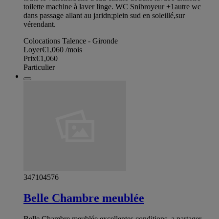
toilette machine à laver linge. WC Snibroyeur +1autre wc
dans passage allant au jaridn;plein sud en soleillé,sur
vérendant.
Colocations Talence - Gironde
Loyer
€1,060
/mois
Prix
€1,060
Particulier
347104576
Belle Chambre meublée
Belle Chambre meublée excellentes conditions, a partager