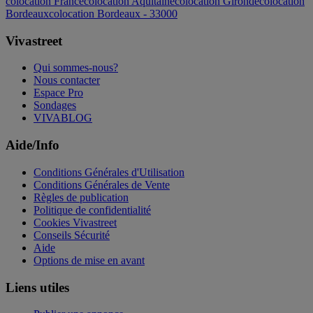
colocation France
colocation Aquitaine
colocation Gironde
colocation
Bordeaux
colocation Bordeaux - 33000
Vivastreet
Qui sommes-nous?
Nous contacter
Espace Pro
Sondages
VIVABLOG
Aide/Info
Conditions Générales d'Utilisation
Conditions Générales de Vente
Règles de publication
Politique de confidentialité
Cookies Vivastreet
Conseils Sécurité
Aide
Options de mise en avant
Liens utiles