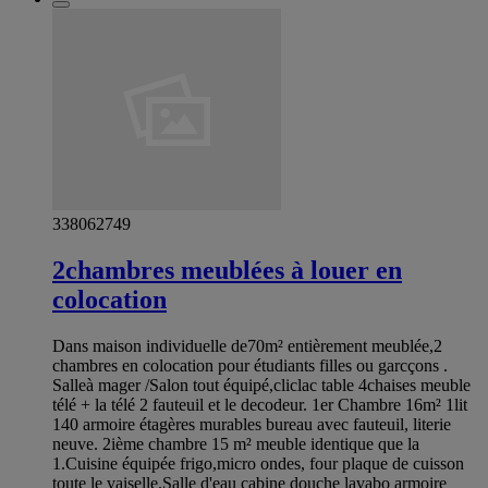
338062749
2chambres meublées à louer en
colocation
Dans maison individuelle de70m² entièrement meublée,2
chambres en colocation pour étudiants filles ou garcçons .
Salleà mager /Salon tout équipé,cliclac table 4chaises meuble
télé + la télé 2 fauteuil et le decodeur. 1er Chambre 16m² 1lit
140 armoire étagères murables bureau avec fauteuil, literie
neuve. 2ième chambre 15 m² meuble identique que la
1.Cuisine équipée frigo,micro ondes, four plaque de cuisson
toute le vaiselle.Salle d'eau cabine douche lavabo armoire