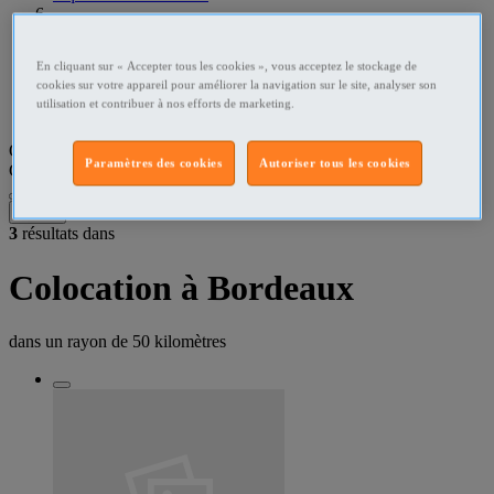
Gironde Colocations
En cliquant sur « Accepter tous les cookies », vous acceptez le stockage de
Bordeaux Colocations
cookies sur votre appareil pour améliorer la navigation sur le site, analyser son
utilisation et contribuer à nos efforts de marketing.
Bordeaux - 33000 Colocations
Que recherchez-vous ?
Paramètres des cookies
Autoriser tous les cookies
Colocations
•
Bordeaux - 33000
Filtres
3
résultats dans
Colocation à Bordeaux
dans un rayon de
50 kilomètres