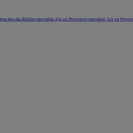
 Bouches-du-Rhône
colocation Aix en Provence
colocation Aix en Prove