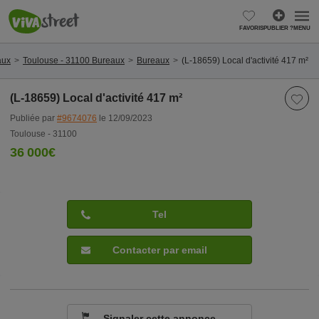
FAVORIS
PUBLIER ?
MENU
aux
Toulouse - 31100 Bureaux
Bureaux
(L-18659) Local d'activité 417 m²
(L-18659) Local d'activité 417 m²
Publiée par
#9674076
le 12/09/2023
Toulouse - 31100
36 000€
Tel
Contacter par email
Signaler cette annonce