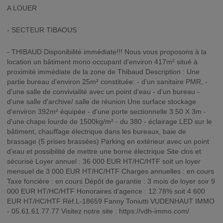
A LOUER
- SECTEUR TIBAOUS
- THIBAUD Disponibilité immédiate!!! Nous vous proposons à la
location un bâtiment mono occupant d'environ 417m² situé à
proximité immédiate de la zone de Thibaud Description : Une
partie bureau d'environ 25m² constituée: - d'un sanitaire PMR, -
d'une salle de convivialité avec un point d'eau - d'un bureau -
d'une salle d'archive/ salle de réunion Une surface stockage
d'environ 392m² équipée - d'une porte sectionnelle 3.50 X 3m -
d'une chape lourde de 1500kg/m² - du 380 - éclairage LED sur le
bâtiment, chauffage électrique dans les bureaux, baie de
brassage (5 prises brassées) Parking en extérieur avec un point
d'eau et possibilité de mettre une borne électrique Site clos et
sécurisé Loyer annuel : 36 000 EUR HT/HC/HTF soit un loyer
mensuel de 3 000 EUR HT/HC/HTF Charges annuelles : en cours
Taxe foncière : en cours Dépôt de garantie : 3 mois de loyer soir 9
000 EUR HT/HC/HTF Honoraires d'agence : 12.78% soit 4 600
EUR HT/HC/HTF Réf.L-18659 Fanny Toniutti VUDENHAUT IMMO
- 05.61.61.77.77 Visitez notre site : https://vdh-immo.com/