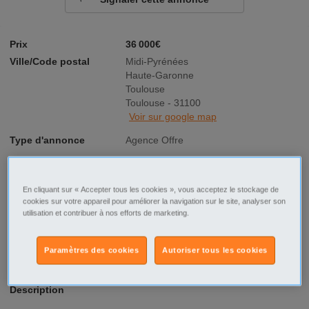
Prix
36 000€
Ville/Code postal
Midi-Pyrénées
Haute-Garonne
Toulouse
Toulouse - 31100
Voir sur google map
Type d'annonce
Agence Offre
Vente/Location
A louer
En cliquant sur « Accepter tous les cookies », vous acceptez le stockage de
Surface
417 m²
cookies sur votre appareil pour améliorer la navigation sur le site, analyser son
utilisation et contribuer à nos efforts de marketing.
Consommation
Pas concerné
énergétique
Paramètres des cookies
Autoriser tous les cookies
Description