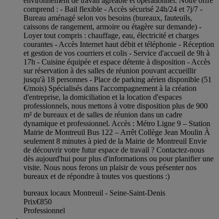
environnement de travail agréable et opérationnel. Notre offre
comprend : - Bail flexible - Accès sécurisé 24h/24 et 7j/7 -
Bureau aménagé selon vos besoins (bureaux, fauteuils,
caissons de rangement, armoire ou étagère sur demande) -
Loyer tout compris : chauffage, eau, électricité et charges
courantes - Accès Internet haut débit et téléphonie - Réception
et gestion de vos courriers et colis - Service d'accueil de 9h à
17h - Cuisine équipée et espace détente à disposition - Accès
sur réservation à des salles de réunion pouvant accueillir
jusqu'à 18 personnes - Place de parking aérien disponible (51
€/mois) Spécialisés dans l'accompagnement à la création
d'entreprise, la domiciliation et la location d'espaces
professionnels, nous mettons à votre disposition plus de 900
m² de bureaux et de salles de réunion dans un cadre
dynamique et professionnel. Accès : Métro Ligne 9 – Station
Mairie de Montreuil Bus 122 – Arrêt Collège Jean Moulin À
seulement 8 minutes à pied de la Mairie de Montreuil Envie
de découvrir votre futur espace de travail ? Contactez-nous
dès aujourd'hui pour plus d'informations ou pour planifier une
visite. Nous nous ferons un plaisir de vous présenter nos
bureaux et de répondre à toutes vos questions :)
bureaux locaux Montreuil - Seine-Saint-Denis
Prix
€850
Professionnel