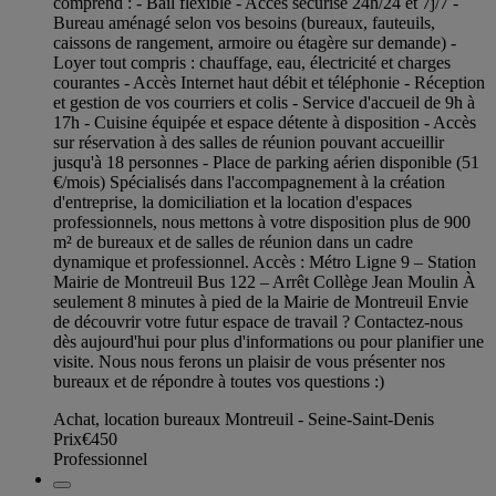
comprend : - Bail flexible - Accès sécurisé 24h/24 et 7j/7 -
Bureau aménagé selon vos besoins (bureaux, fauteuils,
caissons de rangement, armoire ou étagère sur demande) -
Loyer tout compris : chauffage, eau, électricité et charges
courantes - Accès Internet haut débit et téléphonie - Réception
et gestion de vos courriers et colis - Service d'accueil de 9h à
17h - Cuisine équipée et espace détente à disposition - Accès
sur réservation à des salles de réunion pouvant accueillir
jusqu'à 18 personnes - Place de parking aérien disponible (51
€/mois) Spécialisés dans l'accompagnement à la création
d'entreprise, la domiciliation et la location d'espaces
professionnels, nous mettons à votre disposition plus de 900
m² de bureaux et de salles de réunion dans un cadre
dynamique et professionnel. Accès : Métro Ligne 9 – Station
Mairie de Montreuil Bus 122 – Arrêt Collège Jean Moulin À
seulement 8 minutes à pied de la Mairie de Montreuil Envie
de découvrir votre futur espace de travail ? Contactez-nous
dès aujourd'hui pour plus d'informations ou pour planifier une
visite. Nous nous ferons un plaisir de vous présenter nos
bureaux et de répondre à toutes vos questions :)
Achat, location bureaux Montreuil - Seine-Saint-Denis
Prix
€450
Professionnel