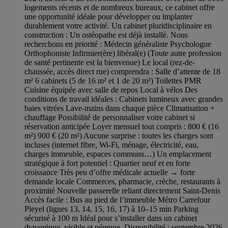
logements récents et de nombreux bureaux, ce cabinet offre
une opportunité idéale pour développer ou implanter
durablement votre activité. Un cabinet pluridisciplinaire en
construction : Un ostéopathe est déjà installé. Nous
recherchons en priorité : Médecin généraliste Psychologue
Orthophoniste Infirmier(ère) libéral(e) (Toute autre profession
de santé pertinente est la bienvenue) Le local (rez-de-
chaussée, accès direct rue) comprendra : Salle d’attente de 18
m² 6 cabinets (5 de 16 m² et 1 de 20 m²) Toilettes PMR
Cuisine équipée avec salle de repos Local à vélos Des
conditions de travail idéales : Cabinets lumineux avec grandes
baies vitrées Lave-mains dans chaque pièce Climatisation +
chauffage Possibilité de personnaliser votre cabinet si
réservation anticipée Loyer mensuel tout compris : 800 € (16
m²) 900 € (20 m²) Aucune surprise : toutes les charges sont
incluses (internet fibre, Wi-Fi, ménage, électricité, eau,
charges immeuble, espaces communs…) Un emplacement
stratégique à fort potentiel : Quartier neuf et en forte
croissance Très peu d’offre médicale actuelle → forte
demande locale Commerces, pharmacie, crèche, restaurants à
proximité Nouvelle passerelle reliant directement Saint-Denis
Accès facile : Bus au pied de l’immeuble Métro Carrefour
Pleyel (lignes 13, 14, 15, 16, 17) à 10–15 min Parking
sécurisé à 100 m Idéal pour s’installer dans un cabinet
dynamique, visible et pérenne. Disponibilité : septembre 2026