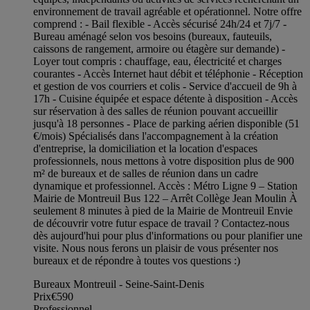
environnement de travail agréable et opérationnel. Notre offre
comprend : - Bail flexible - Accès sécurisé 24h/24 et 7j/7 -
Bureau aménagé selon vos besoins (bureaux, fauteuils,
caissons de rangement, armoire ou étagère sur demande) -
Loyer tout compris : chauffage, eau, électricité et charges
courantes - Accès Internet haut débit et téléphonie - Réception
et gestion de vos courriers et colis - Service d'accueil de 9h à
17h - Cuisine équipée et espace détente à disposition - Accès
sur réservation à des salles de réunion pouvant accueillir
jusqu'à 18 personnes - Place de parking aérien disponible (51
€/mois) Spécialisés dans l'accompagnement à la création
d'entreprise, la domiciliation et la location d'espaces
professionnels, nous mettons à votre disposition plus de 900
m² de bureaux et de salles de réunion dans un cadre
dynamique et professionnel. Accès : Métro Ligne 9 – Station
Mairie de Montreuil Bus 122 – Arrêt Collège Jean Moulin À
seulement 8 minutes à pied de la Mairie de Montreuil Envie
de découvrir votre futur espace de travail ? Contactez-nous
dès aujourd'hui pour plus d'informations ou pour planifier une
visite. Nous nous ferons un plaisir de vous présenter nos
bureaux et de répondre à toutes vos questions :)
Bureaux Montreuil - Seine-Saint-Denis
Prix
€590
Professionnel